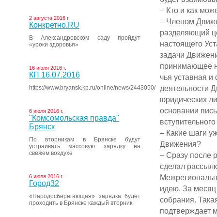
– Кто и как мо
2 августа 2016 г.
– Членом Движе
Конкретно.RU
разделяющий ц
В Александровском саду пройдут
настоящего Уст
«уроки здоровья»
задачи Движен
принимающее не
16 июля 2016 г.
КП 16.07.2016
чья уставная и
деятельности Д
https://www.bryansk.kp.ru/online/news/2443050/
юридических л
основании пись
6 июля 2016 г.
"Комсомольская правда"
вступительного
Брянск
– Какие шаги у
По вторникам в Брянске будут
Движения?
устраивать массовую зарядку на
свежем воздухе
– Сразу после
сделал рассылк
Межрегионально
6 июля 2016 г.
Город32
идею. За месяц
«Народосберегающая» зарядка будет
собрания. Така
проходить в Брянске каждый вторник
подтверждает м