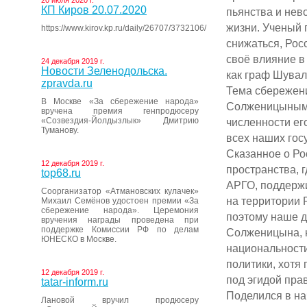
20 июля 2020 г.
КП Киров 20.07.2020
пьянства и нев
жизни. Ученый 
https://www.kirov.kp.ru/daily/26707/3732106/
снижаться, Рос
своё влияние в
24 декабря 2019 г.
Новости Зеленодольска.
как граф Шувал
zpravda.ru
Тема сбережени
В Москве «За сбережение народа»
Солженицыным,
вручена премия генпродюсеру
«Созвездия-Йолдызлык» Дмитрию
численности ег
Туманову.
всех наших гос
Сказанное о Ро
12 декабря 2019 г.
пространства, 
top68.ru
АРГО, поддержи
Соорганизатор «Атмановских кулачек»
на территории 
Михаил Семёнов удостоен премии «За
сбережение народа». Церемония
поэтому наше д
вручения награды проведена при
поддержке Комиссии РФ по делам
Солженицына, н
ЮНЕСКО в Москве.
национальности
политики, хотя
12 декабря 2019 г.
под эгидой пра
tatar-inform.ru
Поделился в на
Лановой вручил продюсеру