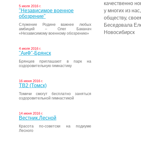
качественно но
5 июля 2016 г.
у многих из на
"Независимое военное
обозрение"
обществу, своем
Беседовала Еле
Служение Родине важнее любых
амбиций – Олег Баканач
Новосибирск
«Независимому военному обозрению»
4 июля 2016 г.
"АиФ"-Брянск
Брянцев приглашают в парк на
оздоровительную гимнастику
16 июня 2016 г.
ТВ2 (Томск)
Томичи смогут бесплатно заняться
оздоровительной гимнастикой
14 июня 2016 г.
Вестник.Лесной
Красота по-советски на подиуме
Лесного