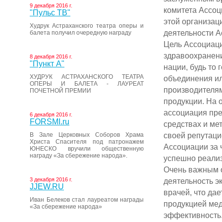
9 декабря 2016 г.
комитета Ассоц
"Пульс ТВ"
этой организац
Худрук Астраханского театра оперы и
деятельности А
балета получил очередную награду
Цель Ассоциаци
здравоохранени
8 декабря 2016 г.
"Пункт А"
нации, будь то
ХУДРУК АСТРАХАНСКОГО ТЕАТРА
объединения ил
ОПЕРЫ И БАЛЕТА - ЛАУРЕАТ
производителям
ПОЧЕТНОЙ ПРЕМИИ
продукции. На 
ассоциация пр
6 декабря 2016 г.
FORSMI.ru
средствах и ме
своей репутаци
В Зале Церковных Соборов Храма
Христа Спасителя под патронажем
Ассоциации за 
ЮНЕСКО вручили общественную
награду «За сбережение народа».
успешно реали
Очень важным 
3 декабря 2016 г.
деятельность э
JJEW.RU
врачей, что да
Иван Белеков стал лауреатом награды
продукцией мед
«За сбережение народа»
эффективность.