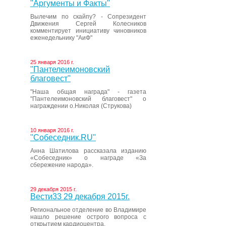
"Аргументы и Факты"
Вылечим по скайпу? - Сопрезидент
Движения Сергей Колесников
комментирует инициативу чиновников
еженедельнику "АиФ"
25 января 2016 г.
"Пантелеимоновский
благовест"
"Наша общая награда" - газета
"Пантелеимоновский благовест" о
награждении о.Николая (Струкова)
10 января 2016 г.
"Собеседник.RU"
Анна Шатилова рассказала изданию
«Собеседник» о награде «За
сбережение народа».
29 декабря 2015 г.
Вести33 29 декабря 2015г.
Региональное отделение во Владимире
нашло решение острого вопроса с
открытием кардиоцентра.