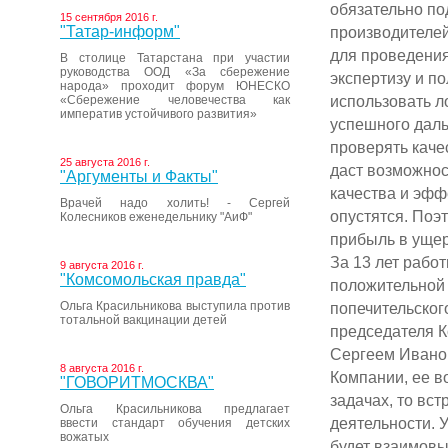
обязательно по
15 сентября 2016 г.
"Татар-информ"
производителей
для проведения
В столице Татарстана при участии
руководства ООД «За сбережение
экспертизу и п
народа» проходит форум ЮНЕСКО
использовать л
«Сбережение человечества как
императив устойчивого развития»
успешного даль
проверять качес
25 августа 2016 г.
даст возможнос
"Аргументы и Факты"
качества и эфф
Врачей надо холить! - Сергей
опустятся. Поэ
Колесников еженедельнику "АиФ"
прибыль в ущерб
За 13 лет рабо
9 августа 2016 г.
"Комсомольская правда"
положительной 
Ольга Красильникова выступила против
попечительског
тотальной вакцинации детей
председателя К
Сергеем Иванов
8 августа 2016 г.
Компании, ее в
"ГОВОРИТМОСКВА"
задачах, то вс
Ольга Красильникова предлагает
деятельности. 
ввести стандарт обучения детских
вожатых
будет взаимов