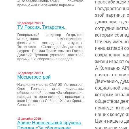
«Созвездие-Йолдызлык» почетную
новосибирцем 
премию «За сбережение народа»/
Государственно
этой партии, и
движения, сдел
12 декабря 2019 г.
ТV Россия. Татарстан.
сотрудничества
которым совпа
Генеральный продюсер Открытого
молодежного телевизионного
Почему именно 
фестиваля эстрадного искусства
Татарстана «Созвездие-Йолдызлык»,
инициативой со
лауреат Премии Правительства России
сохранения нар
Дмитрий Туманов удостоен почетной
премии «За сбережение народа».
жизни играют о
А Компания АРГ
12 декабря 2019 г.
начать это дви
Мосметрострой
Движению, дума
Начальник участка СМУ-25 Метростроя
социальной зна
Олег Гончаров стал лауреатом
общественной премии «За сбережение
которым он зан
народа», которая ежегодно проходит в
обществом деят
зале Церковных Соборов Храма Христа
Спасителя.
приведет к по
наших консульт
11 декабря 2019 г.
Цели нашего дв
Арине Новосельской вручена
увеличение чис
Премия «За сбережение