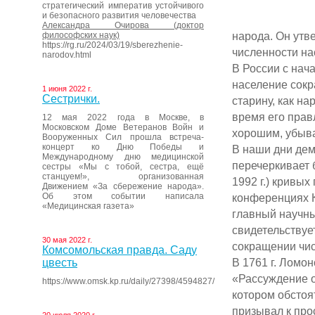
стратегический императив устойчивого
и безопасного развития человечества
Александра Очирова (доктор
народа. Он утв
философских наук)
https://rg.ru/2024/03/19/sberezhenie-
численности на
narodov.html
В России с нач
население сокр
1 июня 2022 г.
Сестрички.
старину, как н
время его прав
12 мая 2022 года в Москве, в
Московском Доме Ветеранов Войн и
хорошим, убыва
Вооруженных Сил прошла встреча-
концерт ко Дню Победы и
В наши дни дем
Международному дню медицинской
перечеркивает 
сестры «Мы с тобой, сестра, ещё
станцуем!», организованная
1992 г.) кривы
Движением «За сбережение народа».
Об этом событии написала
конференциях К
«Медицинская газета»
главный научны
свидетельствуе
30 мая 2022 г.
сокращении чис
Комсомольская правда. Саду
В 1761 г. Ломо
цвесть
«Рассуждение о
https://www.omsk.kp.ru/daily/27398/4594827/
котором обстоя
призывал к про