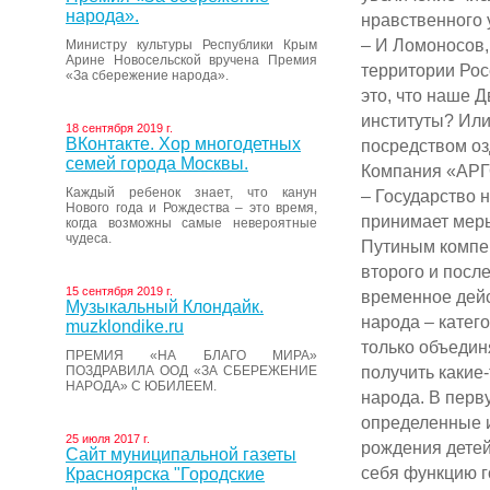
народа».
нравственного 
– И Ломоносов,
Министру культуры Республики Крым
Арине Новосельской вручена Премия
территории Рос
«За сбережение народа».
это, что наше 
институты? Или
18 сентября 2019 г.
ВКонтакте. Хор многодетных
посредством оз
семей города Москвы.
Компания «АРГО
Каждый ребенок знает, что канун
– Государство 
Нового года и Рождества – это время,
принимает меры
когда возможны самые невероятные
чудеса.
Путиным компе
второго и посл
15 сентября 2019 г.
временное дейс
Музыкальный Клондайк.
народа – катег
muzklondike.ru
только объедин
ПРЕМИЯ «НА БЛАГО МИРА»
получить какие
ПОЗДРАВИЛА ООД «ЗА СБЕРЕЖЕНИЕ
НАРОДА» С ЮБИЛЕЕМ.
народа. В перв
определенные и
25 июля 2017 г.
рождения детей
Сайт муниципальной газеты
себя функцию г
Красноярска "Городские