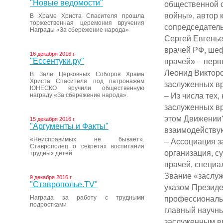
"Новые ведомости"
общественной 
войны», автор 
В Храме Христа Спасителя прошла
торжественная церемония вручения
сопредседател
Награды «За сбережение народа»
Сергей Евгенье
врачей РФ, ше
16 декабря 2016 г.
"Ессентуки.ру"
врачей» – перв
Леонид Викторо
В Зале Церковных Соборов Храма
Христа Спасителя под патронажем
заслуженных вр
ЮНЕСКО вручили общественную
– Из числа тех
награду «За сбережение народа».
заслуженных вр
этом Движении
15 декабря 2016 г.
"Аргументы и Факты"
взаимодейству
«Неисправимых не бывает».
– Ассоциация 
Ставрополец о секретах воспитания
организация, с
трудных детей
врачей, специа
Звание «заслу
9 декабря 2016 г.
"Ставрополье.TV"
указом Президе
Награда за работу с трудными
профессиональн
подростками
главный научны
заслуженным вр