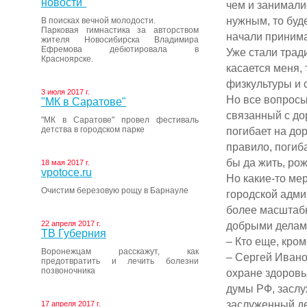
новости"
чем и занимали
нужным, то буд
В поисках вечной молодости.
Парковая гимнастика за авторством
начали принима
жителя Новосибирска Владимира
Ефремова дебютировала в
Уже стали трад
Красноярске.
касается меня,
физкультуры и 
3 июля 2017 г.
Но все вопросы
"МК в Саратове"
связанный с до
"МК в Саратове" провел фестиваль
детства в городском парке
погибает на дор
правило, погиб
бы да жить, ро
18 мая 2017 г.
vpotoce.ru
Но какие-то ме
Очистим березовую рощу в Барнауле
городской адми
более масштаб
22 апреля 2017 г.
добрыми делами
ТВ Губерния
– Кто еще, кро
Воронежцам расскажут, как
– Сергей Ивано
предотвратить и лечить болезни
позвоночника
охране здоровь
думы РФ, засл
заслуженный де
17 апреля 2017 г.