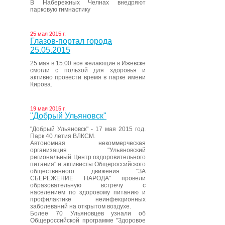
В Набережных Челнах внедряют
парковую гимнастику
25 мая 2015 г.
Глазов-портал города
25.05.2015
25 мая в 15:00 все желающие в Ижевске
смогли с пользой для здоровья и
активно провести время в парке имени
Кирова.
19 мая 2015 г.
"Добрый Ульяновск"
"Добрый Ульяновск" - 17 мая 2015 год.
Парк 40 летия ВЛКСМ.
Автономная некоммерческая
организация "Ульяновский
региональный Центр оздоровительного
питания" и активисты Общероссийского
общественного движения "ЗА
СБЕРЕЖЕНИЕ НАРОДА" провели
образовательную встречу с
населением по здоровому питанию и
профилактике неинфекционных
заболеваний на открытом воздухе.
Более 70 Ульяновцев узнали об
Общероссийской программе "Здоровое