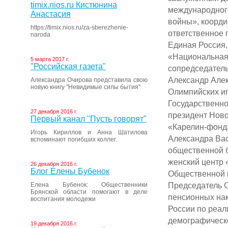
timix.nios.ru Кистюнина
международног
Анастасия
войны», коорди
https://timix.nios.ru/za-sberezhenie-
ответственное 
naroda
Единая Россия,
«Национальная
5 марта 2017 г.
"Российская газета"
сопредседател
Александр Алек
Александра Очирова представила свою
новую книгу "Невидимые силы бытия"
Олимпийских иг
Государственно
27 декабря 2016 г.
президент Нов
Первый канал "Пусть говорят"
«Карелин-фонд
Игорь Кириллов и Анна Шатилова
Александра Ва
вспоминают погибших коллег.
общественной 
женский центр
26 декабря 2016 г.
Блог Елены Бубенок
Общественной п
Председатель 
Елена Бубенок: Общественники
Брянской области помогают в деле
пенсионных нак
воспитания молодежи
России по реал
демографическ
19 декабря 2016 г.