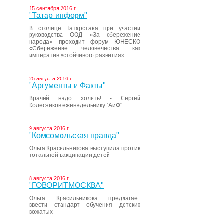
15 сентября 2016 г.
"Татар-информ"
В столице Татарстана при участии
руководства ООД «За сбережение
народа» проходит форум ЮНЕСКО
«Сбережение человечества как
императив устойчивого развития»
25 августа 2016 г.
"Аргументы и Факты"
Врачей надо холить! - Сергей
Колесников еженедельнику "АиФ"
9 августа 2016 г.
"Комсомольская правда"
Ольга Красильникова выступила против
тотальной вакцинации детей
8 августа 2016 г.
"ГОВОРИТМОСКВА"
Ольга Красильникова предлагает
ввести стандарт обучения детских
вожатых