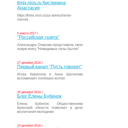
timix.nios.ru Кистюнина
Анастасия
https://timix.nios.ru/za-sberezhenie-
naroda
5 марта 2017 г.
"Российская газета"
Александра Очирова представила свою
новую книгу "Невидимые силы бытия"
27 декабря 2016 г.
Первый канал "Пусть говорят"
Игорь Кириллов и Анна Шатилова
вспоминают погибших коллег.
26 декабря 2016 г.
Блог Елены Бубенок
Елена Бубенок: Общественники
Брянской области помогают в деле
воспитания молодежи
19 декабря 2016 г.