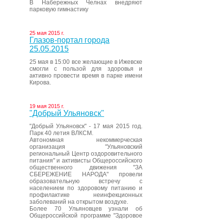
В Набережных Челнах внедряют
парковую гимнастику
25 мая 2015 г.
Глазов-портал города
25.05.2015
25 мая в 15:00 все желающие в Ижевске
смогли с пользой для здоровья и
активно провести время в парке имени
Кирова.
19 мая 2015 г.
"Добрый Ульяновск"
"Добрый Ульяновск" - 17 мая 2015 год.
Парк 40 летия ВЛКСМ.
Автономная некоммерческая
организация "Ульяновский
региональный Центр оздоровительного
питания" и активисты Общероссийского
общественного движения "ЗА
СБЕРЕЖЕНИЕ НАРОДА" провели
образовательную встречу с
населением по здоровому питанию и
профилактике неинфекционных
заболеваний на открытом воздухе.
Более 70 Ульяновцев узнали об
Общероссийской программе "Здоровое