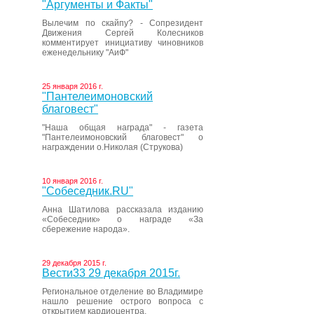
"Аргументы и Факты"
Вылечим по скайпу? - Сопрезидент
Движения Сергей Колесников
комментирует инициативу чиновников
еженедельнику "АиФ"
25 января 2016 г.
"Пантелеимоновский
благовест"
"Наша общая награда" - газета
"Пантелеимоновский благовест" о
награждении о.Николая (Струкова)
10 января 2016 г.
"Собеседник.RU"
Анна Шатилова рассказала изданию
«Собеседник» о награде «За
сбережение народа».
29 декабря 2015 г.
Вести33 29 декабря 2015г.
Региональное отделение во Владимире
нашло решение острого вопроса с
открытием кардиоцентра.