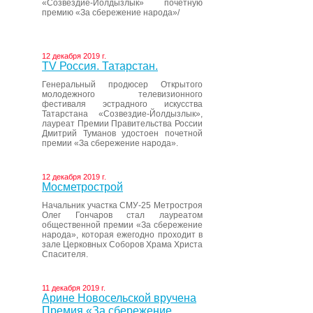
«Созвездие-Йолдызлык» почетную
премию «За сбережение народа»/
12 декабря 2019 г.
ТV Россия. Татарстан.
Генеральный продюсер Открытого
молодежного телевизионного
фестиваля эстрадного искусства
Татарстана «Созвездие-Йолдызлык»,
лауреат Премии Правительства России
Дмитрий Туманов удостоен почетной
премии «За сбережение народа».
12 декабря 2019 г.
Мосметрострой
Начальник участка СМУ-25 Метростроя
Олег Гончаров стал лауреатом
общественной премии «За сбережение
народа», которая ежегодно проходит в
зале Церковных Соборов Храма Христа
Спасителя.
11 декабря 2019 г.
Арине Новосельской вручена
Премия «За сбережение