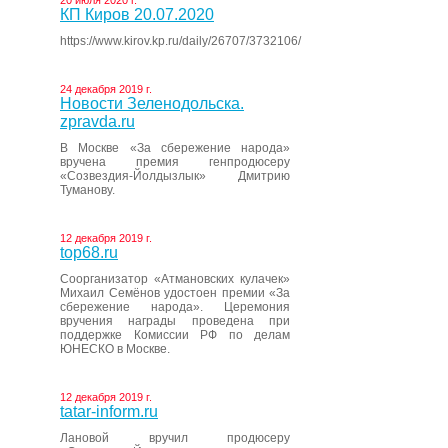
20 июля 2020 г.
КП Киров 20.07.2020
https://www.kirov.kp.ru/daily/26707/3732106/
24 декабря 2019 г.
Новости Зеленодольска.
zpravda.ru
В Москве «За сбережение народа»
вручена премия генпродюсеру
«Созвездия-Йолдызлык» Дмитрию
Туманову.
12 декабря 2019 г.
top68.ru
Соорганизатор «Атмановских кулачек»
Михаил Семёнов удостоен премии «За
сбережение народа». Церемония
вручения награды проведена при
поддержке Комиссии РФ по делам
ЮНЕСКО в Москве.
12 декабря 2019 г.
tatar-inform.ru
Лановой вручил продюсеру