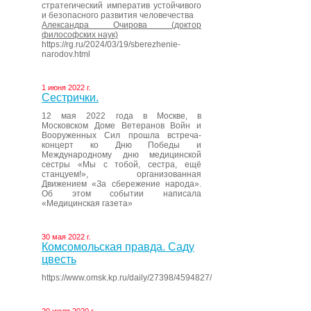
стратегический императив устойчивого
и безопасного развития человечества
Александра Очирова (доктор
философских наук)
https://rg.ru/2024/03/19/sberezhenie-
narodov.html
1 июня 2022 г.
Сестрички.
12 мая 2022 года в Москве, в
Московском Доме Ветеранов Войн и
Вооруженных Сил прошла встреча-
концерт ко Дню Победы и
Международному дню медицинской
сестры «Мы с тобой, сестра, ещё
станцуем!», организованная
Движением «За сбережение народа».
Об этом событии написала
«Медицинская газета»
30 мая 2022 г.
Комсомольская правда. Саду
цвесть
https://www.omsk.kp.ru/daily/27398/4594827/