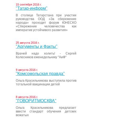
15 сентября 2016 г.
"Татар-информ"
В столице Татарстана при участии
руководства ООД «За сбережение
народа» проходит форум ЮНЕСКО
«Сбережение человечества как
императив устойчивого развития»
25 августа 2016 г.
"Аргументы и Факты"
Врачей надо холить! - Сергей
Колесников еженедельнику "АиФ"
9 августа 2016 г.
"Комсомольская правда"
Ольга Красильникова выступила против
тотальной вакцинации детей
8 августа 2016 г.
"ГОВОРИТМОСКВА"
Ольга Красильникова предлагает
ввести стандарт обучения детских
вожатых