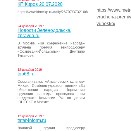
20 июля 2020 г.
КП Киров 20.07.2020
https://www.met
https://www.kirov.kp.ru/daily/26707/3732106/
vruchena-premiy
yunesko/
24 декабря 2019 г.
Новости Зеленодольска.
zpravda.ru
В Москве «За сбережение народа»
вручена премия генпродюсеру
«Созвездия-Йолдызлык» Дмитрию
Туманову.
12 декабря 2019 г.
top68.ru
Соорганизатор «Атмановских кулачек»
Михаил Семёнов удостоен премии «За
сбережение народа». Церемония
вручения награды проведена при
поддержке Комиссии РФ по делам
ЮНЕСКО в Москве.
12 декабря 2019 г.
tatar-inform.ru
Лановой вручил продюсеру