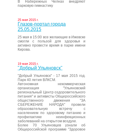
В Набережных Челнах внедряют
парковую гимнастику
25 мая 2015 г.
Глазов-портал города
25.05.2015
25 мая в 15:00 все желающие в Ижевске
смогли с пользой для здоровья и
активно провести время в парке имени
Кирова.
19 мая 2015 г.
"Добрый Ульяновск"
"Добрый Ульяновск" - 17 мая 2015 год.
Парк 40 летия ВЛКСМ.
Автономная некоммерческая
организация "Ульяновский
региональный Центр оздоровительного
питания" и активисты Общероссийского
общественного движения "ЗА
СБЕРЕЖЕНИЕ НАРОДА" провели
образовательную встречу с
населением по здоровому питанию и
профилактике неинфекционных
заболеваний на открытом воздухе.
Более 70 Ульяновцев узнали об
Общероссийской программе "Здоровое