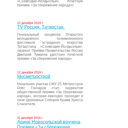
«Созвездие-Йолдызлык» почетную
премию «За сбережение народа»/
12 декабря 2019 г.
ТV Россия. Татарстан.
Генеральный продюсер Открытого
молодежного телевизионного
фестиваля эстрадного искусства
Татарстана «Созвездие-Йолдызлык»,
лауреат Премии Правительства России
Дмитрий Туманов удостоен почетной
премии «За сбережение народа».
12 декабря 2019 г.
Мосметрострой
Начальник участка СМУ-25 Метростроя
Олег Гончаров стал лауреатом
общественной премии «За сбережение
народа», которая ежегодно проходит в
зале Церковных Соборов Храма Христа
Спасителя.
11 декабря 2019 г.
Арине Новосельской вручена
Премия «За сбережение