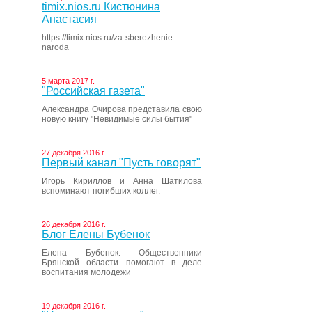
timix.nios.ru Кистюнина
Анастасия
https://timix.nios.ru/za-sberezhenie-
naroda
5 марта 2017 г.
"Российская газета"
Александра Очирова представила свою
новую книгу "Невидимые силы бытия"
27 декабря 2016 г.
Первый канал "Пусть говорят"
Игорь Кириллов и Анна Шатилова
вспоминают погибших коллег.
26 декабря 2016 г.
Блог Елены Бубенок
Елена Бубенок: Общественники
Брянской области помогают в деле
воспитания молодежи
19 декабря 2016 г.