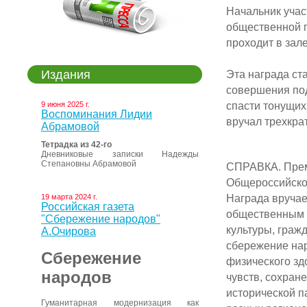
Начальник учас
общественной п
проходит в зал
Издания
Эта награда ст
совершения под
спасти тонущих
9 июня 2025 г.
Воспоминания Лидии
вручал трехкра
Абрамовой
Тетрадка из 42-го
Дневниковые записки Надежды
Степановны Абрамовой
СПРАВКА. Прем
Общероссийско
Награда вручае
19 марта 2024 г.
Российская газета
общественным 
"Сбережение народов"
культуры, граж
А.Очирова
сбережение нар
Сбережение
физического зд
народов
чувств, сохран
исторической п
Гуманитарная модернизация как