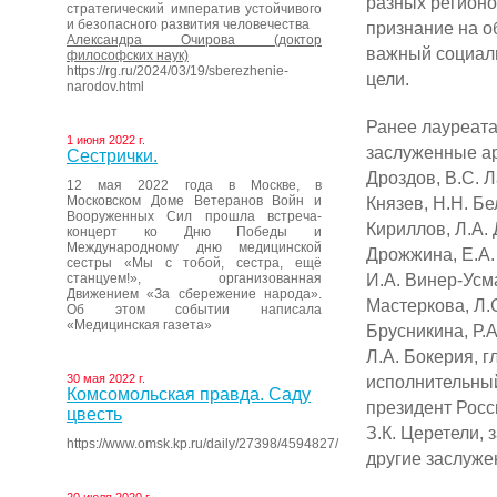
разных регионо
стратегический императив устойчивого
и безопасного развития человечества
признание на о
Александра Очирова (доктор
важный социаль
философских наук)
https://rg.ru/2024/03/19/sberezhenie-
цели.
narodov.html
Ранее лауреата
1 июня 2022 г.
заслуженные ар
Сестрички.
Дроздов, В.С. Л
12 мая 2022 года в Москве, в
Московском Доме Ветеранов Войн и
Князев, Н.Н. Бе
Вооруженных Сил прошла встреча-
Кириллов, Л.А. 
концерт ко Дню Победы и
Международному дню медицинской
Дрожжина, Е.А
сестры «Мы с тобой, сестра, ещё
И.А. Винер-Усма
станцуем!», организованная
Движением «За сбережение народа».
Мастеркова, Л.С
Об этом событии написала
«Медицинская газета»
Брусникина, Р.
Л.А. Бокерия, 
30 мая 2022 г.
исполнительны
Комсомольская правда. Саду
президент Росс
цвесть
З.К. Церетели,
https://www.omsk.kp.ru/daily/27398/4594827/
другие заслуже