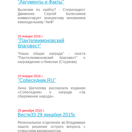
"Аргументы и Факты"
Вылечим по скайпу? - Сопрезидент
Движения Сергей Колесников
комментирует инициативу чиновников
еженедельнику "АиФ"
25 января 2016 г.
"Пантелеимоновский
благовест"
"Наша общая награда" - газета
"Пантелеимоновский благовест" о
награждении о.Николая (Струкова)
10 января 2016 г.
"Собеседник.RU"
Анна Шатилова рассказала изданию
«Собеседник» о награде «За
сбережение народа».
29 декабря 2015 г.
Вести33 29 декабря 2015г.
Региональное отделение во Владимире
нашло решение острого вопроса с
открытием кардиоцентра.