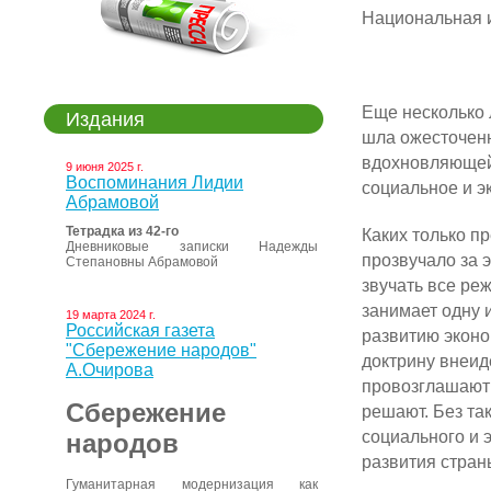
Национальная 
Еще несколько 
Издания
шла ожесточенн
вдохновляющей
9 июня 2025 г.
Воспоминания Лидии
социальное и э
Абрамовой
Тетрадка из 42-го
Каких только пр
Дневниковые записки Надежды
прозвучало за 
Степановны Абрамовой
звучать все ре
занимает одну и
19 марта 2024 г.
Российская газета
развитию эконо
"Сбережение народов"
доктрину внеид
А.Очирова
провозглашают 
Сбережение
решают. Без та
социального и 
народов
развития стран
Гуманитарная модернизация как