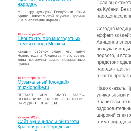
Если он окажет
народа».
на Кубани. Без 
Министру культуры Республики Крым
народонаселен
Арине Новосельской вручена Премия
«За сбережение народа».
Сегодня медици
18 сентября 2019 г.
эффект воздей­
ВКонтакте. Хор многодетных
Авиценна вперв
семей города Москвы.
воздуха и воды
Каждый ребенок знает, что канун
перво­го, и вто
Нового года и Рождества – это время,
когда возможны самые невероятные
предстоит сдел
чудеса.
народа» здесь 
в части пропага
15 сентября 2019 г.
Музыкальный Клондайк.
muzklondike.ru
Надо сказать, 
уникальными и
ПРЕМИЯ «НА БЛАГО МИРА»
ПОЗДРАВИЛА ООД «ЗА СБЕРЕЖЕНИЕ
Зна­чительная и
НАРОДА» С ЮБИЛЕЕМ.
оздоровительны
ши­рокий спект
25 июля 2017 г.
Сайт муниципальной газеты
этим природным
Красноярска "Городские