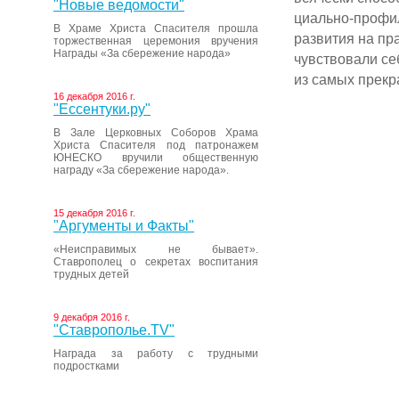
"Новые ведомости"
циально-профил
В Храме Христа Спасителя прошла
развития на пр
торжественная церемония вручения
Награды «За сбережение народа»
чувствовали се
из самых прекр
16 декабря 2016 г.
"Ессентуки.ру"
В Зале Церковных Соборов Храма
Христа Спасителя под патронажем
ЮНЕСКО вручили общественную
награду «За сбережение народа».
15 декабря 2016 г.
"Аргументы и Факты"
«Неисправимых не бывает».
Ставрополец о секретах воспитания
трудных детей
9 декабря 2016 г.
"Ставрополье.TV"
Награда за работу с трудными
подростками