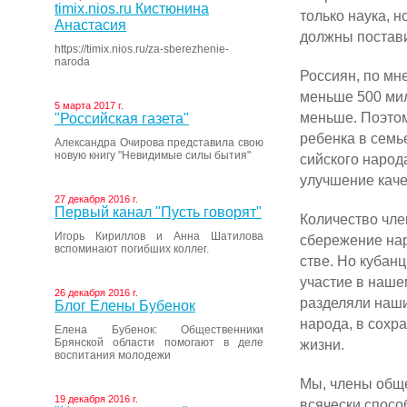
timix.nios.ru Кистюнина
толь­ко наука, 
Анастасия
должны постави
https://timix.nios.ru/za-sberezhenie-
naroda
Россиян, по мн
меньше 500 мил
5 марта 2017 г.
меньше. Поэтом
"Российская газета"
ребенка в семь
Александра Очирова представила свою
новую книгу "Невидимые силы бытия"
сийского народ
улучше­ние кач
27 декабря 2016 г.
Первый канал "Пусть говорят"
Количество чле
Игорь Кириллов и Анна Шатилова
сбережение на­
вспоминают погибших коллег.
стве. Но кубанц
участие в наше
26 декабря 2016 г.
разделяли наши
Блог Елены Бубенок
народа, в со­х
Елена Бубенок: Общественники
Брянской области помогают в деле
жизни.
воспитания молодежи
Мы, члены общ
19 декабря 2016 г.
всячески спо­со