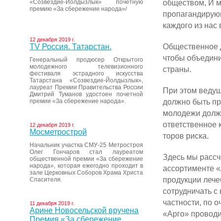
обществом, И м
«Созвездие-Йолдызлык» почетную
премию «За сбережение народа»/
пропагандирующ
каждого из нас
12 декабря 2019 г.
Общественное д
ТV Россия. Татарстан.
чтобы объ­едини
Генеральный продюсер Открытого
молодежного телевизионного
страны.
фестиваля эстрадного искусства
Татарстана «Созвездие-Йолдызлык»,
лауреат Премии Правительства России
При этом ведущ
Дмитрий Туманов удостоен почетной
должно быть пр
премии «За сбережение народа».
мо­лодежи долж
ответственное 
12 декабря 2019 г.
Мосметрострой
торов риска.
Начальник участка СМУ-25 Метростроя
Олег Гончаров стал лауреатом
Здесь мы рассч
общественной премии «За сбережение
народа», которая ежегодно проходит в
ассортименте «
зале Церковных Соборов Храма Христа
продукции лече
Спасителя.
сотрудничать с 
частности, по 
11 декабря 2019 г.
Арине Новосельской вручена
«Арго» проводи
Премия «За сбережение