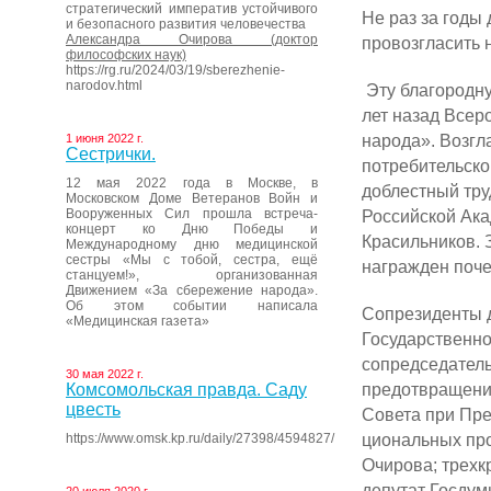
стратегический императив устойчивого
Не раз за годы 
и безопасного развития человечества
Александра Очирова (доктор
провозгласить 
философских наук)
https://rg.ru/2024/03/19/sberezhenie-
narodov.html
Эту благородну
лет на­зад Все
народа». Возгл
1 июня 2022 г.
Сестрички.
потребитель­ск
12 мая 2022 года в Москве, в
доблестный тру
Московском Доме Ветеранов Войн и
Вооруженных Сил прошла встреча-
Российской Ака
концерт ко Дню Победы и
Красильников. 
Международному дню медицинской
сестры «Мы с тобой, сестра, ещё
награжден поче
станцуем!», организованная
Движением «За сбережение народа».
Об этом событии написала
Сопрезиденты д
«Медицинская газета»
Госу­дарственн
сопредседатель
30 мая 2022 г.
предотвращение
Комсомольская правда. Саду
цвесть
Совета при Пре
циональных про
https://www.omsk.kp.ru/daily/27398/4594827/
Очирова; трех­к
депутат Госдум