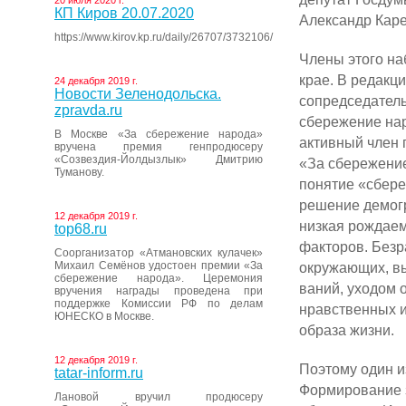
20 июля 2020 г.
КП Киров 20.07.2020
Александр Каре
https://www.kirov.kp.ru/daily/26707/3732106/
Члены этого на
крае. В редак­
24 декабря 2019 г.
Новости Зеленодольска.
сопредседатель
zpravda.ru
сбережение нар
В Москве «За сбережение народа»
активный член 
вручена премия генпродюсеру
«Созвездия-Йолдызлык» Дмитрию
«За сбережение
Туманову.
понятие «сбере
решение демо­г
12 декабря 2019 г.
низкая рождаем
top68.ru
факторов. Безр
Соорганизатор «Атмановских кулачек»
Михаил Семёнов удостоен премии «За
окружающих, вы
сбережение народа». Церемония
ваний, уходом 
вручения награды проведена при
поддержке Комиссии РФ по делам
нравственных и
ЮНЕСКО в Москве.
образа жизни.
12 декабря 2019 г.
Поэтому один и
tatar-inform.ru
Формирова­ние 
Лановой вручил продюсеру