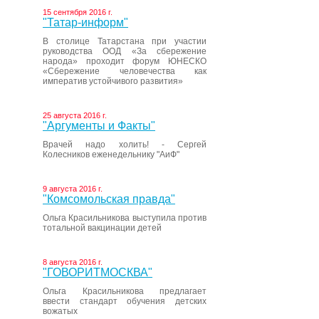
15 сентября 2016 г.
"Татар-информ"
В столице Татарстана при участии
руководства ООД «За сбережение
народа» проходит форум ЮНЕСКО
«Сбережение человечества как
императив устойчивого развития»
25 августа 2016 г.
"Аргументы и Факты"
Врачей надо холить! - Сергей
Колесников еженедельнику "АиФ"
9 августа 2016 г.
"Комсомольская правда"
Ольга Красильникова выступила против
тотальной вакцинации детей
8 августа 2016 г.
"ГОВОРИТМОСКВА"
Ольга Красильникова предлагает
ввести стандарт обучения детских
вожатых