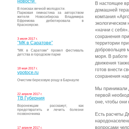
новости"
В настоящее вр
В поисках вечной молодости.
домашней терап
Парковая гимнастика за авторством
компания «Арго
жителя Новосибирска Владимира
Ефремова дебютировала в
экологическом 
Красноярске.
«начни с себя»
сохра­нения пр
3 июля 2017 г.
"МК в Саратове"
территории при
доброволь­цев 
"МК в Саратове" провел фестиваль
детства в городском парке
моря. В работе 
движе­ния также
18 мая 2017 г.
готов внести с
vpotoce.ru
сохранения на­
Очистим березовую рощу в Барнауле
Мы принимали д
22 апреля 2017 г.
первой необ­хо
ТВ Губерния
оне, чтобы они 
Воронежцам расскажут, как
предотвратить и лечить болезни
Есть расчеты Д
позвоночника
народонаселен
вопросами чело
17 апреля 2017 г.