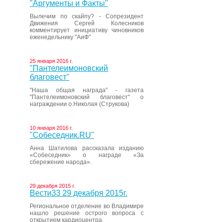
"Аргументы и Факты"
Вылечим по скайпу? - Сопрезидент
Движения Сергей Колесников
комментирует инициативу чиновников
еженедельнику "АиФ"
25 января 2016 г.
"Пантелеимоновский
благовест"
"Наша общая награда" - газета
"Пантелеимоновский благовест" о
награждении о.Николая (Струкова)
10 января 2016 г.
"Собеседник.RU"
Анна Шатилова рассказала изданию
«Собеседник» о награде «За
сбережение народа».
29 декабря 2015 г.
Вести33 29 декабря 2015г.
Региональное отделение во Владимире
нашло решение острого вопроса с
открытием кардиоцентра.