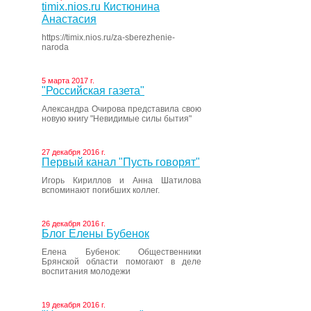
timix.nios.ru Кистюнина
Анастасия
https://timix.nios.ru/za-sberezhenie-
naroda
5 марта 2017 г.
"Российская газета"
Александра Очирова представила свою
новую книгу "Невидимые силы бытия"
27 декабря 2016 г.
Первый канал "Пусть говорят"
Игорь Кириллов и Анна Шатилова
вспоминают погибших коллег.
26 декабря 2016 г.
Блог Елены Бубенок
Елена Бубенок: Общественники
Брянской области помогают в деле
воспитания молодежи
19 декабря 2016 г.