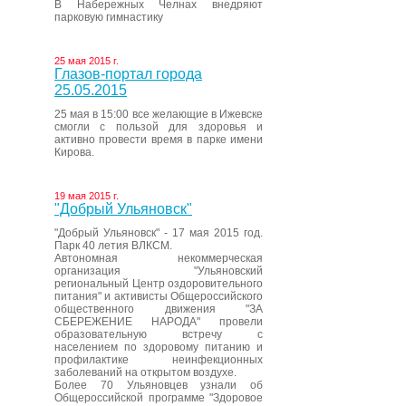
В Набережных Челнах внедряют
парковую гимнастику
25 мая 2015 г.
Глазов-портал города
25.05.2015
25 мая в 15:00 все желающие в Ижевске
смогли с пользой для здоровья и
активно провести время в парке имени
Кирова.
19 мая 2015 г.
"Добрый Ульяновск"
"Добрый Ульяновск" - 17 мая 2015 год.
Парк 40 летия ВЛКСМ.
Автономная некоммерческая
организация "Ульяновский
региональный Центр оздоровительного
питания" и активисты Общероссийского
общественного движения "ЗА
СБЕРЕЖЕНИЕ НАРОДА" провели
образовательную встречу с
населением по здоровому питанию и
профилактике неинфекционных
заболеваний на открытом воздухе.
Более 70 Ульяновцев узнали об
Общероссийской программе "Здоровое