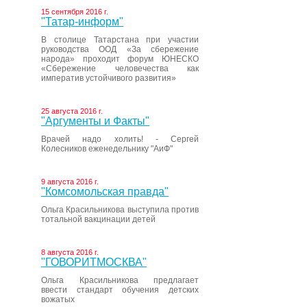
15 сентября 2016 г.
"Татар-информ"
В столице Татарстана при участии
руководства ООД «За сбережение
народа» проходит форум ЮНЕСКО
«Сбережение человечества как
императив устойчивого развития»
25 августа 2016 г.
"Аргументы и Факты"
Врачей надо холить! - Сергей
Колесников еженедельнику "АиФ"
9 августа 2016 г.
"Комсомольская правда"
Ольга Красильникова выступила против
тотальной вакцинации детей
8 августа 2016 г.
"ГОВОРИТМОСКВА"
Ольга Красильникова предлагает
ввести стандарт обучения детских
вожатых