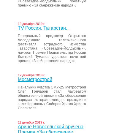
«Созвездие-Йолдызлык» почетную
премию «За сбережение народа»/
12 декабря 2019 г.
ТV Россия. Татарстан.
Генеральный продюсер Открытого
молодежного телевизионного
фестиваля эстрадного искусства
Татарстана «Созвездие-Йолдызлык»,
лауреат Премии Правительства России
Дмитрий Туманов удостоен почетной
премии «За сбережение народа».
12 декабря 2019 г.
Мосметрострой
Начальник участка СМУ-25 Метростроя
Олег Гончаров стал лауреатом
общественной премии «За сбережение
народа», которая ежегодно проходит в
зале Церковных Соборов Храма Христа
Спасителя.
11 декабря 2019 г.
Арине Новосельской вручена
Премия «За сбережение