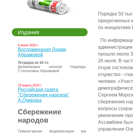
Порядка 50 тыс
приуроченных к
по инициативе 
Издания
По информаци
9 июня 2025 г.
администрации 
Воспоминания Лидии
прошло около 3
Абрамовой
26 июля. В час
Тетрадка из 42-го
Дневниковые записки Надежды
отцов состояла
Степановны Абрамовой
отцовство - сча
человек. «Учас
19 марта 2024 г.
демографическу
Российская газета
Сергеем Мороз
"Сбережение народов"
А.Очирова
сбережение на
вопросы сохран
Сбережение
увеличение про
народов
Ассамблеи была
управления Ол
Гуманитарная модернизация как