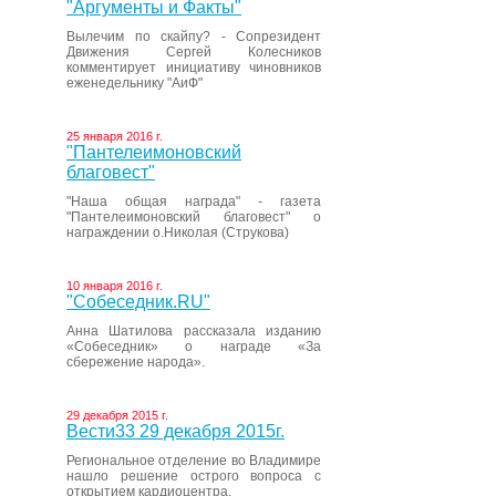
"Аргументы и Факты"
Вылечим по скайпу? - Сопрезидент
Движения Сергей Колесников
комментирует инициативу чиновников
еженедельнику "АиФ"
25 января 2016 г.
"Пантелеимоновский
благовест"
"Наша общая награда" - газета
"Пантелеимоновский благовест" о
награждении о.Николая (Струкова)
10 января 2016 г.
"Собеседник.RU"
Анна Шатилова рассказала изданию
«Собеседник» о награде «За
сбережение народа».
29 декабря 2015 г.
Вести33 29 декабря 2015г.
Региональное отделение во Владимире
нашло решение острого вопроса с
открытием кардиоцентра.