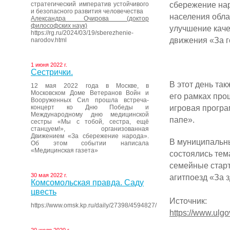
сбережение нар
стратегический императив устойчивого
и безопасного развития человечества
населения обла
Александра Очирова (доктор
философских наук)
улучшение каче
https://rg.ru/2024/03/19/sberezhenie-
движения «За г
narodov.html
1 июня 2022 г.
Сестрички.
В этот день та
12 мая 2022 года в Москве, в
Московском Доме Ветеранов Войн и
его рамках про
Вооруженных Сил прошла встреча-
игровая програ
концерт ко Дню Победы и
Международному дню медицинской
папе».
сестры «Мы с тобой, сестра, ещё
станцуем!», организованная
Движением «За сбережение народа».
В муниципальны
Об этом событии написала
«Медицинская газета»
состоялись тем
семейные старт
30 мая 2022 г.
агитпоезд «За 
Комсомольская правда. Саду
цвесть
Источник:
https://www.omsk.kp.ru/daily/27398/4594827/
https://www.ulg