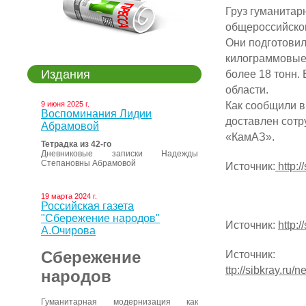
Груз гуманитар
общероссийско
Они подготовил
килограммовые 
Издания
более 18 тонн.
области.
Как сообщили в
9 июня 2025 г.
Воспоминания Лидии
доставлен сотр
Абрамовой
«КамАЗ».
Тетрадка из 42-го
Дневниковые записки Надежды
Степановны Абрамовой
Источник:
http:/
19 марта 2024 г.
Российская газета
"Сбережение народов"
Источник:
http:
А.Очирова
Сбережение
Источник:
ttp://sibkray.ru/
народов
Гуманитарная модернизация как