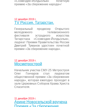
«Созвездие-Йолдызлык» почетную
премию «За сбережение народа»/
12 декабря 2019 г.
ТV Россия. Татарстан.
Генеральный продюсер Открытого
молодежного телевизионного
фестиваля эстрадного искусства
Татарстана «Созвездие-Йолдызлык»,
лауреат Премии Правительства России
Дмитрий Туманов удостоен почетной
премии «За сбережение народа».
12 декабря 2019 г.
Мосметрострой
Начальник участка СМУ-25 Метростроя
Олег Гончаров стал лауреатом
общественной премии «За сбережение
народа», которая ежегодно проходит в
зале Церковных Соборов Храма Христа
Спасителя.
11 декабря 2019 г.
Арине Новосельской вручена
Премия «За сбережение