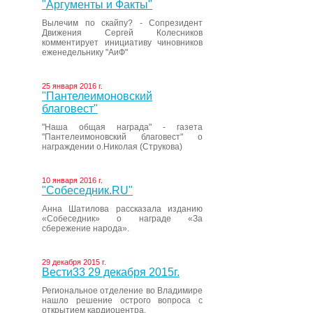
"Аргументы и Факты"
Вылечим по скайпу? - Сопрезидент
Движения Сергей Колесников
комментирует инициативу чиновников
еженедельнику "АиФ"
25 января 2016 г.
"Пантелеимоновский
благовест"
"Наша общая награда" - газета
"Пантелеимоновский благовест" о
награждении о.Николая (Струкова)
10 января 2016 г.
"Собеседник.RU"
Анна Шатилова рассказала изданию
«Собеседник» о награде «За
сбережение народа».
29 декабря 2015 г.
Вести33 29 декабря 2015г.
Региональное отделение во Владимире
нашло решение острого вопроса с
открытием кардиоцентра.