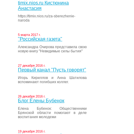
timix.nios.ru Кистюнина
Анастасия
https://timix.nios.ru/za-sberezhenie-
naroda
5 марта 2017 г.
"Российская газета"
Александра Очирова представила свою
новую книгу "Невидимые силы бытия"
27 декабря 2016 г.
Первый канал "Пусть говорят"
Игорь Кириллов и Анна Шатилова
вспоминают погибших коллег.
26 декабря 2016 г.
Блог Елены Бубенок
Елена Бубенок: Общественники
Брянской области помогают в деле
воспитания молодежи
19 декабря 2016 г.