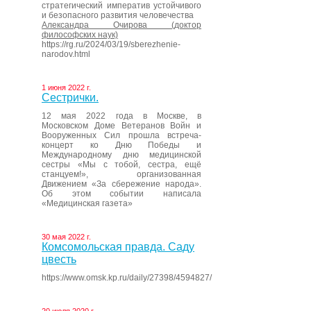
стратегический императив устойчивого
и безопасного развития человечества
Александра Очирова (доктор
философских наук)
https://rg.ru/2024/03/19/sberezhenie-
narodov.html
1 июня 2022 г.
Сестрички.
12 мая 2022 года в Москве, в
Московском Доме Ветеранов Войн и
Вооруженных Сил прошла встреча-
концерт ко Дню Победы и
Международному дню медицинской
сестры «Мы с тобой, сестра, ещё
станцуем!», организованная
Движением «За сбережение народа».
Об этом событии написала
«Медицинская газета»
30 мая 2022 г.
Комсомольская правда. Саду
цвесть
https://www.omsk.kp.ru/daily/27398/4594827/