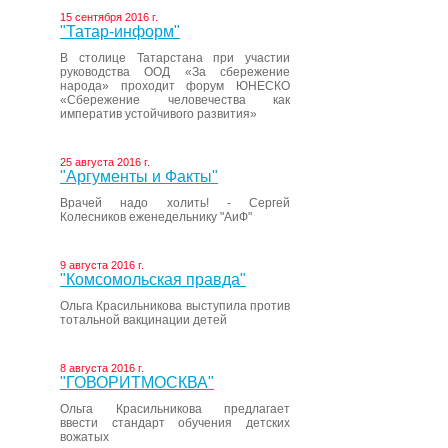
15 сентября 2016 г.
"Татар-информ"
В столице Татарстана при участии
руководства ООД «За сбережение
народа» проходит форум ЮНЕСКО
«Сбережение человечества как
императив устойчивого развития»
25 августа 2016 г.
"Аргументы и Факты"
Врачей надо холить! - Сергей
Колесников еженедельнику "АиФ"
9 августа 2016 г.
"Комсомольская правда"
Ольга Красильникова выступила против
тотальной вакцинации детей
8 августа 2016 г.
"ГОВОРИТМОСКВА"
Ольга Красильникова предлагает
ввести стандарт обучения детских
вожатых