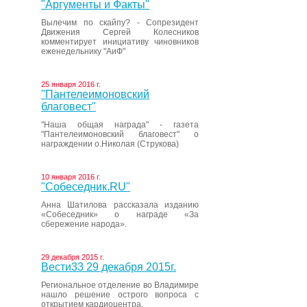
"Аргументы и Факты"
Вылечим по скайпу? - Сопрезидент
Движения Сергей Колесников
комментирует инициативу чиновников
еженедельнику "АиФ"
25 января 2016 г.
"Пантелеимоновский
благовест"
"Наша общая награда" - газета
"Пантелеимоновский благовест" о
награждении о.Николая (Струкова)
10 января 2016 г.
"Собеседник.RU"
Анна Шатилова рассказала изданию
«Собеседник» о награде «За
сбережение народа».
29 декабря 2015 г.
Вести33 29 декабря 2015г.
Региональное отделение во Владимире
нашло решение острого вопроса с
открытием кардиоцентра.