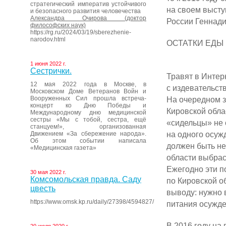
стратегический императив устойчивого
на своем выст
и безопасного развития человечества
Александра Очирова (доктор
России Геннади
философских наук)
https://rg.ru/2024/03/19/sberezhenie-
narodov.html
ОСТАТКИ ЕДЫ
1 июня 2022 г.
Сестрички.
Травят в Интер
12 мая 2022 года в Москве, в
с издевательст
Московском Доме Ветеранов Войн и
Вооруженных Сил прошла встреча-
На очередном 
концерт ко Дню Победы и
Кировской обла
Международному дню медицинской
сестры «Мы с тобой, сестра, ещё
«сидельцы» не 
станцуем!», организованная
на одного осуж
Движением «За сбережение народа».
Об этом событии написала
должен быть не
«Медицинская газета»
области выбрас
Ежегодно эти п
30 мая 2022 г.
Комсомольская правда. Саду
по Кировской о
цвесть
выводу: нужно 
https://www.omsk.kp.ru/daily/27398/4594827/
питания осужд
В 2016 году на