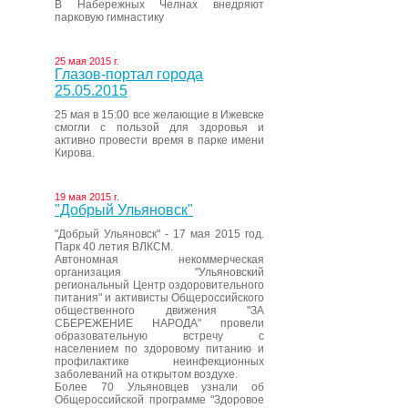
В Набережных Челнах внедряют
парковую гимнастику
25 мая 2015 г.
Глазов-портал города
25.05.2015
25 мая в 15:00 все желающие в Ижевске
смогли с пользой для здоровья и
активно провести время в парке имени
Кирова.
19 мая 2015 г.
"Добрый Ульяновск"
"Добрый Ульяновск" - 17 мая 2015 год.
Парк 40 летия ВЛКСМ.
Автономная некоммерческая
организация "Ульяновский
региональный Центр оздоровительного
питания" и активисты Общероссийского
общественного движения "ЗА
СБЕРЕЖЕНИЕ НАРОДА" провели
образовательную встречу с
населением по здоровому питанию и
профилактике неинфекционных
заболеваний на открытом воздухе.
Более 70 Ульяновцев узнали об
Общероссийской программе "Здоровое