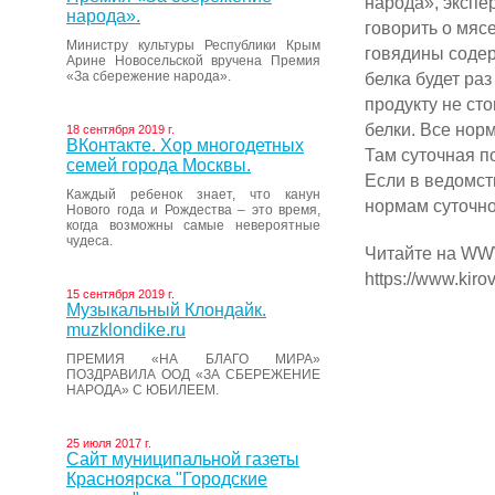
народа», экспе
народа».
говорить о мясе
Министру культуры Республики Крым
говядины содерж
Арине Новосельской вручена Премия
«За сбережение народа».
белка будет раз
продукту не сто
белки. Все но
18 сентября 2019 г.
ВКонтакте. Хор многодетных
Там суточная п
семей города Москвы.
Если в ведомст
Каждый ребенок знает, что канун
нормам суточно
Нового года и Рождества – это время,
когда возможны самые невероятные
чудеса.
Читайте на WW
https://www.kiro
15 сентября 2019 г.
Музыкальный Клондайк.
muzklondike.ru
ПРЕМИЯ «НА БЛАГО МИРА»
ПОЗДРАВИЛА ООД «ЗА СБЕРЕЖЕНИЕ
НАРОДА» С ЮБИЛЕЕМ.
25 июля 2017 г.
Сайт муниципальной газеты
Красноярска "Городские