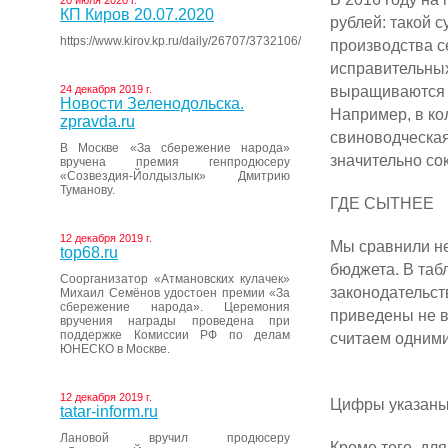
20 июля 2020 г.
КП Киров 20.07.2020
рублей: такой 
https://www.kirov.kp.ru/daily/26707/3732106/
производства с
исправительных
выращиваются о
24 декабря 2019 г.
Новости Зеленодольска.
Например, в ко
zpravda.ru
свиноводческая
В Москве «За сбережение народа»
значительно со
вручена премия генпродюсеру
«Созвездия-Йолдызлык» Дмитрию
Туманову.
ГДЕ СЫТНЕЕ
12 декабря 2019 г.
Мы сравнили не
top68.ru
бюджета. В таб
Соорганизатор «Атмановских кулачек»
законодательст
Михаил Семёнов удостоен премии «За
сбережение народа». Церемония
приведены не в
вручения награды проведена при
поддержке Комиссии РФ по делам
считаем одними
ЮНЕСКО в Москве.
12 декабря 2019 г.
Цифры указаны
tatar-inform.ru
Лановой вручил продюсеру
Кроме того, дл