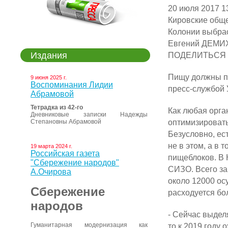
20 июля 2017 1
Кировские обще
Колонии выбра
Евгений ДЕМИ
Издания
ПОДЕЛИТЬСЯ
Пищу должны по
9 июня 2025 г.
Воспоминания Лидии
пресс-службой
Абрамовой
Тетрадка из 42-го
Как любая орга
Дневниковые записки Надежды
оптимизировать
Степановны Абрамовой
Безусловно, ест
не в этом, а в 
19 марта 2024 г.
Российская газета
пищеблоков. В 
"Сбережение народов"
СИЗО. Всего за
А.Очирова
около 12000 ос
Сбережение
расходуется бо
народов
- Сейчас выделя
то к 2019 году 
Гуманитарная модернизация как