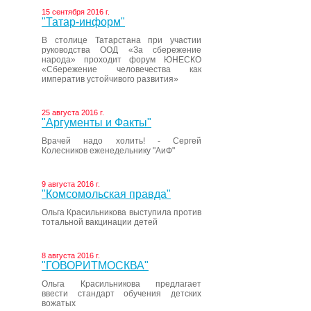
15 сентября 2016 г.
"Татар-информ"
В столице Татарстана при участии
руководства ООД «За сбережение
народа» проходит форум ЮНЕСКО
«Сбережение человечества как
императив устойчивого развития»
25 августа 2016 г.
"Аргументы и Факты"
Врачей надо холить! - Сергей
Колесников еженедельнику "АиФ"
9 августа 2016 г.
"Комсомольская правда"
Ольга Красильникова выступила против
тотальной вакцинации детей
8 августа 2016 г.
"ГОВОРИТМОСКВА"
Ольга Красильникова предлагает
ввести стандарт обучения детских
вожатых