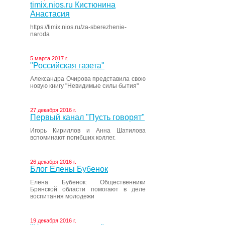
timix.nios.ru Кистюнина
Анастасия
https://timix.nios.ru/za-sberezhenie-
naroda
5 марта 2017 г.
"Российская газета"
Александра Очирова представила свою
новую книгу "Невидимые силы бытия"
27 декабря 2016 г.
Первый канал "Пусть говорят"
Игорь Кириллов и Анна Шатилова
вспоминают погибших коллег.
26 декабря 2016 г.
Блог Елены Бубенок
Елена Бубенок: Общественники
Брянской области помогают в деле
воспитания молодежи
19 декабря 2016 г.