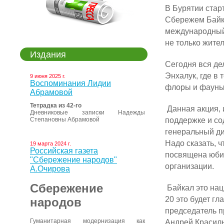
В Бурятии стар
Сбережем Байка
международный 
не только жите
Издания
Сегодня вся дел
Энхалук, где в
9 июня 2025 г.
Воспоминания Лидии
флоры и фауны
Абрамовой
Тетрадка из 42-го
Данная акция, и
Дневниковые записки Надежды
поддержке и со
Степановны Абрамовой
генеральный д
Надо сказать, 
19 марта 2024 г.
Российская газета
посвящена юбил
"Сбережение народов"
организации.
А.Очирова
Сбережение
Байкал это нац
20 это будет гл
народов
председатель 
Андрей Красильн
Гуманитарная модернизация как