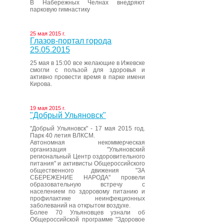
В Набережных Челнах внедряют
парковую гимнастику
25 мая 2015 г.
Глазов-портал города
25.05.2015
25 мая в 15:00 все желающие в Ижевске
смогли с пользой для здоровья и
активно провести время в парке имени
Кирова.
19 мая 2015 г.
"Добрый Ульяновск"
"Добрый Ульяновск" - 17 мая 2015 год.
Парк 40 летия ВЛКСМ.
Автономная некоммерческая
организация "Ульяновский
региональный Центр оздоровительного
питания" и активисты Общероссийского
общественного движения "ЗА
СБЕРЕЖЕНИЕ НАРОДА" провели
образовательную встречу с
населением по здоровому питанию и
профилактике неинфекционных
заболеваний на открытом воздухе.
Более 70 Ульяновцев узнали об
Общероссийской программе "Здоровое