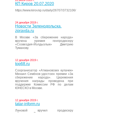
20 июля 2020 г.
КП Киров 20.07.2020
https://www.kirov.kp.ru/daily/26707/3732106/
24 декабря 2019 г.
Новости Зеленодольска.
zpravda.ru
В Москве «За сбережение народа»
вручена премия генпродюсеру
«Созвездия-Йолдызлык» Дмитрию
Туманову.
12 декабря 2019 г.
top68.ru
Соорганизатор «Атмановских кулачек»
Михаил Семёнов удостоен премии «За
сбережение народа». Церемония
вручения награды проведена при
поддержке Комиссии РФ по делам
ЮНЕСКО в Москве.
12 декабря 2019 г.
tatar-inform.ru
Лановой вручил продюсеру