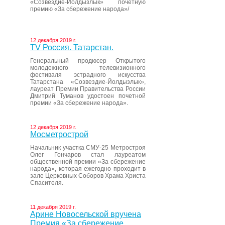
«Созвездие-Йолдызлык» почетную
премию «За сбережение народа»/
12 декабря 2019 г.
ТV Россия. Татарстан.
Генеральный продюсер Открытого
молодежного телевизионного
фестиваля эстрадного искусства
Татарстана «Созвездие-Йолдызлык»,
лауреат Премии Правительства России
Дмитрий Туманов удостоен почетной
премии «За сбережение народа».
12 декабря 2019 г.
Мосметрострой
Начальник участка СМУ-25 Метростроя
Олег Гончаров стал лауреатом
общественной премии «За сбережение
народа», которая ежегодно проходит в
зале Церковных Соборов Храма Христа
Спасителя.
11 декабря 2019 г.
Арине Новосельской вручена
Премия «За сбережение