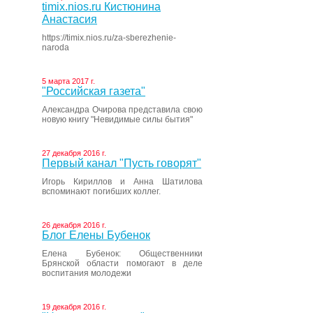
timix.nios.ru Кистюнина
Анастасия
https://timix.nios.ru/za-sberezhenie-
naroda
5 марта 2017 г.
"Российская газета"
Александра Очирова представила свою
новую книгу "Невидимые силы бытия"
27 декабря 2016 г.
Первый канал "Пусть говорят"
Игорь Кириллов и Анна Шатилова
вспоминают погибших коллег.
26 декабря 2016 г.
Блог Елены Бубенок
Елена Бубенок: Общественники
Брянской области помогают в деле
воспитания молодежи
19 декабря 2016 г.