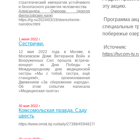
стратегический императив устойчивого
эту акцию.
и безопасного развития человечества
Александра Очирова (доктор
философских наук)
Программа акци
https://rg.ru/2024/03/19/sberezhenie-
narodov.html
специальные тр
побережье озер
1 июня 2022 г.
Сестрички.
Источник:
12 мая 2022 года в Москве, в
https://tvcom-t
Московском Доме Ветеранов Войн и
Вооруженных Сил прошла встреча-
концерт ко Дню Победы и
Международному дню медицинской
сестры «Мы с тобой, сестра, ещё
станцуем!», организованная
Движением «За сбережение народа».
Об этом событии написала
«Медицинская газета»
30 мая 2022 г.
Комсомольская правда. Саду
цвесть
https://www.omsk.kp.ru/daily/27398/4594827/