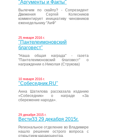
"Аргументы и Факты"
Вылечим по скайпу? - Сопрезидент
Движения Сергей Колесников
комментирует инициативу чиновников
еженедельнику "АиФ"
25 января 2016 г.
"Пантелеимоновский
благовест"
"Наша общая награда" - газета
"Пантелеимоновский благовест" о
награждении о.Николая (Струкова)
10 января 2016 г.
"Собеседник.RU"
Анна Шатилова рассказала изданию
«Собеседник» о награде «За
сбережение народа».
29 декабря 2015 г.
Вести33 29 декабря 2015г.
Региональное отделение во Владимире
нашло решение острого вопроса с
открытием кардиоцентра.