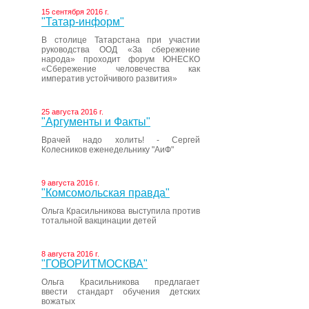
15 сентября 2016 г.
"Татар-информ"
В столице Татарстана при участии
руководства ООД «За сбережение
народа» проходит форум ЮНЕСКО
«Сбережение человечества как
императив устойчивого развития»
25 августа 2016 г.
"Аргументы и Факты"
Врачей надо холить! - Сергей
Колесников еженедельнику "АиФ"
9 августа 2016 г.
"Комсомольская правда"
Ольга Красильникова выступила против
тотальной вакцинации детей
8 августа 2016 г.
"ГОВОРИТМОСКВА"
Ольга Красильникова предлагает
ввести стандарт обучения детских
вожатых