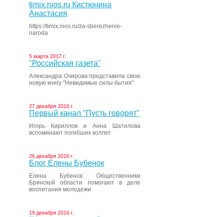
timix.nios.ru Кистюнина
Анастасия
https://timix.nios.ru/za-sberezhenie-
naroda
5 марта 2017 г.
"Российская газета"
Александра Очирова представила свою
новую книгу "Невидимые силы бытия"
27 декабря 2016 г.
Первый канал "Пусть говорят"
Игорь Кириллов и Анна Шатилова
вспоминают погибших коллег.
26 декабря 2016 г.
Блог Елены Бубенок
Елена Бубенок: Общественники
Брянской области помогают в деле
воспитания молодежи
19 декабря 2016 г.