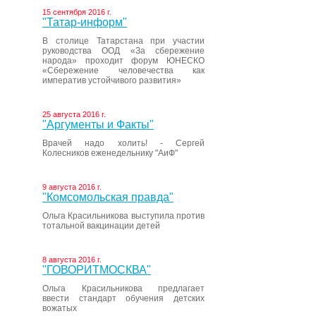
15 сентября 2016 г.
"Татар-информ"
В столице Татарстана при участии
руководства ООД «За сбережение
народа» проходит форум ЮНЕСКО
«Сбережение человечества как
императив устойчивого развития»
25 августа 2016 г.
"Аргументы и Факты"
Врачей надо холить! - Сергей
Колесников еженедельнику "АиФ"
9 августа 2016 г.
"Комсомольская правда"
Ольга Красильникова выступила против
тотальной вакцинации детей
8 августа 2016 г.
"ГОВОРИТМОСКВА"
Ольга Красильникова предлагает
ввести стандарт обучения детских
вожатых