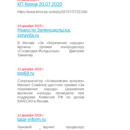
20 июля 2020 г.
КП Киров 20.07.2020
https://www.kirov.kp.ru/daily/26707/3732106/
24 декабря 2019 г.
Новости Зеленодольска.
zpravda.ru
В Москве «За сбережение народа»
вручена премия генпродюсеру
«Созвездия-Йолдызлык» Дмитрию
Туманову.
12 декабря 2019 г.
top68.ru
Соорганизатор «Атмановских кулачек»
Михаил Семёнов удостоен премии «За
сбережение народа». Церемония
вручения награды проведена при
поддержке Комиссии РФ по делам
ЮНЕСКО в Москве.
12 декабря 2019 г.
tatar-inform.ru
Лановой вручил продюсеру