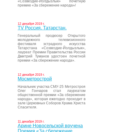
«Созвездие-Йолдызлык» почетную
премию «За сбережение народа»/
12 декабря 2019 г.
ТV Россия. Татарстан.
Генеральный продюсер Открытого
молодежного телевизионного
фестиваля эстрадного искусства
Татарстана «Созвездие-Йолдызлык»,
лауреат Премии Правительства России
Дмитрий Туманов удостоен почетной
премии «За сбережение народа».
12 декабря 2019 г.
Мосметрострой
Начальник участка СМУ-25 Метростроя
Олег Гончаров стал лауреатом
общественной премии «За сбережение
народа», которая ежегодно проходит в
зале Церковных Соборов Храма Христа
Спасителя.
11 декабря 2019 г.
Арине Новосельской вручена
Премия «За сбережение