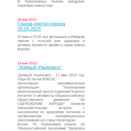
В Набережных Челнах внедряют
парковую гимнастику
25 мая 2015 г.
Глазов-портал города
25.05.2015
25 мая в 15:00 все желающие в Ижевске
смогли с пользой для здоровья и
активно провести время в парке имени
Кирова.
19 мая 2015 г.
"Добрый Ульяновск"
"Добрый Ульяновск" - 17 мая 2015 год.
Парк 40 летия ВЛКСМ.
Автономная некоммерческая
организация "Ульяновский
региональный Центр оздоровительного
питания" и активисты Общероссийского
общественного движения "ЗА
СБЕРЕЖЕНИЕ НАРОДА" провели
образовательную встречу с
населением по здоровому питанию и
профилактике неинфекционных
заболеваний на открытом воздухе.
Более 70 Ульяновцев узнали об
Общероссийской программе "Здоровое