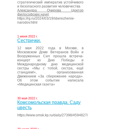
стратегический императив устойчивого
и безопасного развития человечества
Александра Очирова (доктор
философских наук)
https://rg.ru/2024/03/19/sberezhenie-
narodov.html
1 июня 2022 г.
Сестрички.
12 мая 2022 года в Москве, в
Московском Доме Ветеранов Войн и
Вооруженных Сил прошла встреча-
концерт ко Дню Победы и
Международному дню медицинской
сестры «Мы с тобой, сестра, ещё
станцуем!», организованная
Движением «За сбережение народа».
Об этом событии написала
«Медицинская газета»
30 мая 2022 г.
Комсомольская правда. Саду
цвесть
https://www.omsk.kp.ru/daily/27398/4594827/