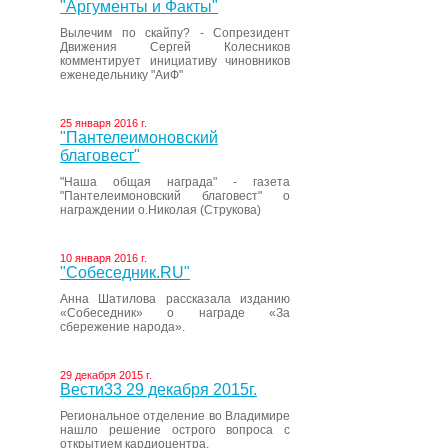
"Аргументы и Факты"
Вылечим по скайпу? - Сопрезидент
Движения Сергей Колесников
комментирует инициативу чиновников
еженедельнику "АиФ"
25 января 2016 г.
"Пантелеимоновский
благовест"
"Наша общая награда" - газета
"Пантелеимоновский благовест" о
награждении о.Николая (Струкова)
10 января 2016 г.
"Собеседник.RU"
Анна Шатилова рассказала изданию
«Собеседник» о награде «За
сбережение народа».
29 декабря 2015 г.
Вести33 29 декабря 2015г.
Региональное отделение во Владимире
нашло решение острого вопроса с
открытием кардиоцентра.