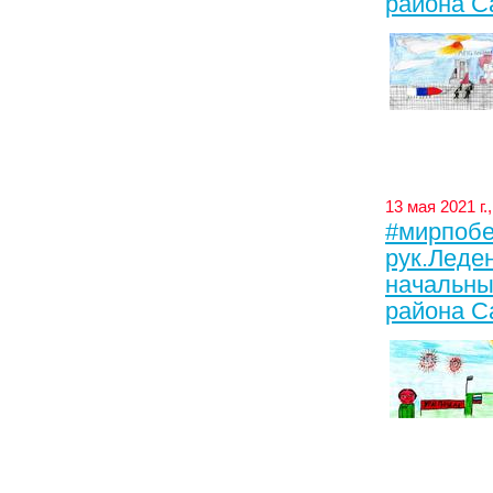
района С
13 мая 2021 г
#мирпобе
рук.Ледене
начальны
района С