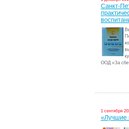
Санкт-Пе
практиче
воспитан
В
П
к
в
к
ООД «За сбер
1 сентября 20
«Лучшие 