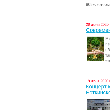
809», которы
29 июля 2020 
Современ
Мы
пе
об
та
эт
19 июня 2020 
Концерт 
Боткинск