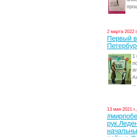
прош
2 марта 2022 
Первый в
Петербур
1
п
#
А
...
13 мая 2021 г
#мирпобе
рук.Ледене
начальны