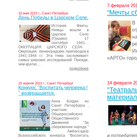
7 февраля 201
“Мечты с
10 мая 2023 г., Санкт-Петербург
День Победы в Царском Селе.
В
История. Факты.
о
Немцы вошли в
Царское Село
н
(Пушкин) 17
сентября 1941....
р
ОККУПАЦИЯ ЦАРСКОГО СЕЛА .
И
Оккупация ленинградских пригородов в
1941-1944 г.г. Эта тема заслуживает
«АРГО» город
самых широких исследований. Прежде,
чем кратко ...
подробнее
14 февраля 20
20 апреля 2023 г., Санкт-Петербург
Конкурс "Воспитать человека !
"Театрал
" возвращается.
материал
Анна Богдан из
Санкт Петербурга ,
участник
Общероссийского
Общественного
Движения "За
сбережение народа "
- Амбассадор
и потребител
Всероссийского конкурса "Воспитать