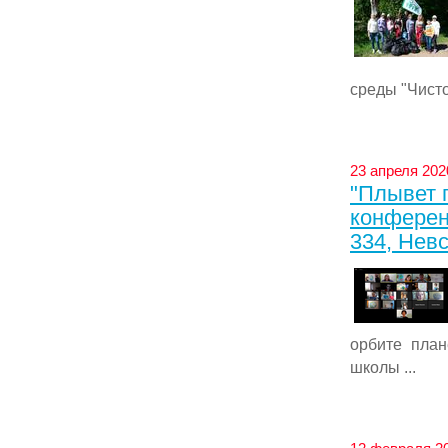
среды "Чисто
23 апреля 202
"Плывет 
конферен
334, Нев
орбите план
школы ...