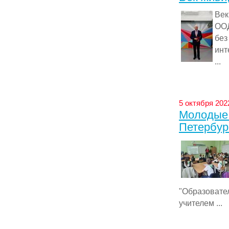
Век
ООД
бе
инт
...
5 октября 202
Молодые 
Петербург
"Образоват
учителем ...