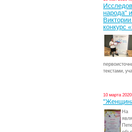
Исследов
народа" 
Виктории
конкурс «
первоисточ
текстами, у
10 марта 2020
"Женщина
На 
явл
Пете
объ