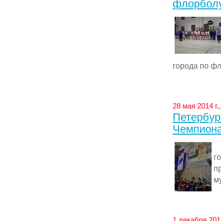
флорбол
города по фл
28 мая 2014 г
Петербур
Чемпиона
С
г
п
м
1 декабря 201