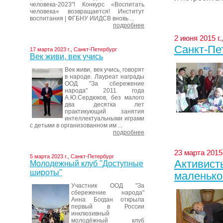
человека-2023"! Конкурс «Воспитать
человека» возвращается! Институт
воспитания | ФГБНУ ИИДСВ вновь ...
подробнее
2 июня 2015 г
Санкт-Пе
17 марта 2023 г., Санкт-Петербург
Век живи, век учись
Век живи, век учись, говорят
в народе. Лауреат награды
ООД "За сбережение
народа" 2011 года
А.Ю.Сердюков, без малого
два десятка лет
практикующий занятия
интеллектуальными играми
с детьми в организованном им ...
подробнее
23 марта 2015
5 марта 2023 г., Санкт-Петербург
Активист
Молодежный клуб "Доступные
широты"
маленько
Участник ООД "За
сбережение народа"
Анна Богдан открыла
первый в России
инклюзивный
молодёжный клуб