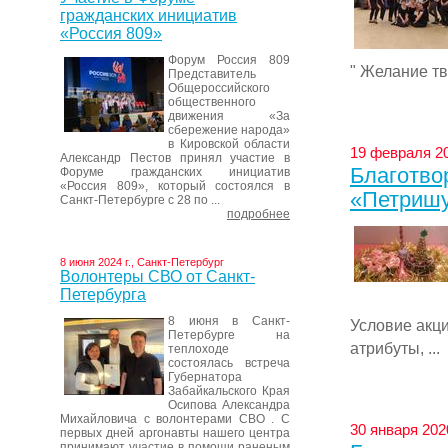
гражданских инициатив
«Россия 809»
Форум Россия 809
" Желание тв
Представитель
Общероссийского
общественного
движения «За
сбережение народа»
в Кировской области
19 февраля 20
Александр Пестов принял участие в
Благотво
Форуме гражданских инициатив
«Россия 809», который состоялся в
«Петриш
Санкт-Петербурге с 28 по ...
подробнее
8 июня 2024 г., Санкт-Петербург
Волонтеры СВО от Санкт-
Петербурга
8 июня в Санкт-
Условие акци
Петербурге на
атрибуты, ...
теплоходе
состоялась встреча
Губернатора
Забайкальского Края
Осипова Александра
Михайловича с волонтерами СВО . С
30 января 202
первых дней аргонавты нашего центра
принимают участие в помощи раненым