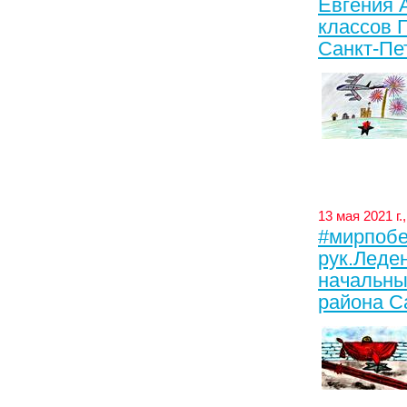
Евгения Ал
классов 
Санкт-Пе
13 мая 2021 г
#мирпобе
рук.Ледене
начальны
района С