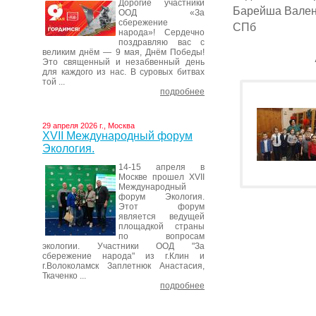
Дорогие участники
Барейша Вален
ООД «За
сбережение
СПб
народа»! Сердечно
поздравляю вас с
великим днём — 9 мая, Днём Победы!
Это священный и незабвенный день
для каждого из нас. В суровых битвах
той ...
подробнее
29 апреля 2026 г., Москва
XVII Международный форум
Экология.
14-15 апреля в
Москве прошел XVII
Международный
форум Экология.
Этот форум
является ведущей
площадкой страны
по вопросам
экологии. Участники ООД "За
сбережение народа" из г.Клин и
г.Волоколамск Заплетнюк Анастасия,
Ткаченко ...
подробнее