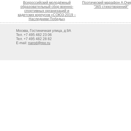
Всероссийский молодёжный
Поэтический марафон А.Очи
образовательный сбор военно-
"365 стихотворений"
спортивных организаций и
кадетских корпусов «СОЮЗ-2019 –
Наследники Победы»
Москва, Гостиничная улица, д.9А
Тел. +7 495 482 23 06
Тел. +7 495 482 28 82
E-mail:
narod@rpo.ru