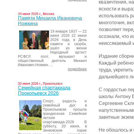
квазичтения, н
ясности и выра
24 июня 2026 г., Москва
использовать р
Памяти Михаила Ивановича
многоточия, вк
Ножкина
позволяет пере
19 января 1937 — 22
июня 2026 22 июня
осознали, что и
2026 года, в День
неиссякаемый и
памяти и скорби,
ушёл из жизни
Народный артист
Издание сборни
РСФСР, поэт, музыкант и
общественный деятель Михаил
Каждый ребенок
Иванович Ножкин. ...
подробнее
труда, укрепит
дальнейшего ли
20 июня 2026 г., Прокопьевск
Семейная спартакиада
С гордостью пе
Прокопьевск 2026
школы Антону 
Спорт, радость и
Сергеевне Скл
семейный дух: в
Прокопьевске прошла
напутственными
грандиозная Семейная
заветные экзем
летняя
спартакиада-2026 В
субботу, 20 июня, в
Не обошлось и 
Зенковском парке