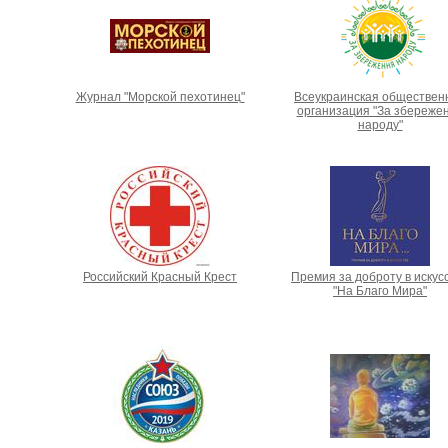
Журнал "Морской пехотинец"
Всеукраинская обществен
организация "За збереже
народу"
Российский Красный Крест
Премия за доброту в искус
"На Благо Мира"