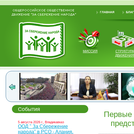
ГЛАВНАЯ
БЛАГ
МИССИЯ
СТРУКТУРА
ДВИЖЕНИЯ
События
Первые 
предс
5 августа 2026 г., Владикавказ
ООД " За Сбережение
народа" в РСО - Алания.