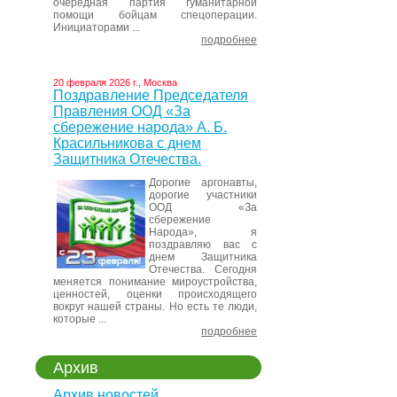
очередная партия гуманитарной
помощи бойцам спецоперации.
Инициаторами ...
подробнее
20 февраля 2026 г., Москва
Поздравление Председателя
Правления ООД «За
сбережение народа» А. Б.
Красильникова с днем
Защитника Отечества.
Дорогие аргонавты,
дорогие участники
ООД «За
сбережение
Народа», я
поздравляю вас с
днем Защитника
Отечества. Сегодня
меняется понимание мироустройства,
ценностей, оценки происходящего
вокруг нашей страны. Но есть те люди,
которые ...
подробнее
Архив
Архив новостей