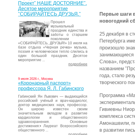
Проект" НАШЕ ДОСТОЯНИЕ".
Десятое мероприятие
Первые шаги в
"СОБИРАЙТЕСЬ ДРУЗЬЯ."
новогодний с
Прошел
музыкальный
праздник единства и
25 декабря в с
заботы о старшем
поколении
Петербурга име
«СОБИРАЙТЕСЬ, ДРУЗЬЯ!» 10 июля на
произошло знам
базе отдыха «Черная речка» музыка,
поэзия и человеческое тепло слились в
занимающиеся 
один большой праздник. Десятое
мероприятие ...
Слова», предст
подробнее
названием "Про
года, стало ре
9 июля 2026 г., Москва
творческого пои
«Коронарный паспорт»
профессора Я. Л. Габинского
Программа «Ма
Габинский Ян Львович — выдающийся
российский учёный и врач-кардиолог,
эксперименталь
доктор медицинских наук, профессор.
Гивиевны Ниор
Он широко известен своим
значительным вкладом в развитие
комплекса сис
кардиологии и общественного
здравоохранения. Основные
Амонашвили, п
достижения:• Лауреат Всероссийского
в развитии пис
общественного ...
подробнее