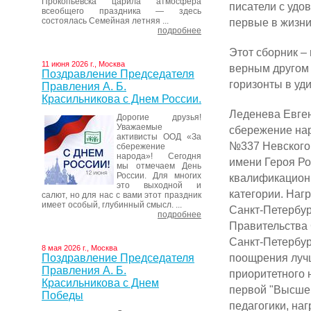
Прокопьевска царила атмосфера
писатели с удо
всеобщего праздника — здесь
состоялась Семейная летняя ...
первые в жизни
подробнее
Этот сборник – 
11 июня 2026 г., Москва
верным другом 
Поздравление Председателя
горизонты в уд
Правления А. Б.
Красильникова с Днем России.
Леденева Евген
Дорогие друзья!
Уважаемые
сбережение нар
активисты ООД «За
№337 Невского
сбережение
народа»! Сегодня
имени Героя Ро
мы отмечаем День
России. Для многих
квалификацион
это выходной и
категории. Наг
салют, но для нас с вами этот праздник
имеет особый, глубинный смысл. ...
Санкт-Петербур
подробнее
Правительства 
Санкт-Петербур
8 мая 2026 г., Москва
поощрения луч
Поздравление Председателя
Правления А. Б.
приоритетного 
Красильникова с Днем
первой "Высше
Победы
педагогики, на