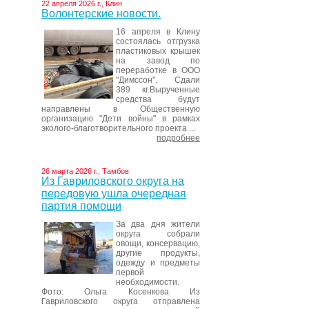
22 апреля 2026 г., Клин
Волонтерские новости.
16 апреля в Клину
состоялась отгрузка
пластиковых крышек
на завод по
переработке в ООО
"Димссон". Сдали
389 кг.Вырученные
средства будут
направлены в Общественную
организацию "Дети войны" в рамках
эколого-благотворительного проекта ...
подробнее
26 марта 2026 г., Тамбов
Из Гавриловского округа на
передовую ушла очередная
партия помощи
За два дня жители
округа собрали
овощи, консервацию,
другие продукты,
одежду и предметы
первой
необходимости.
Фото: Ольга Косенкова Из
Гавриловского округа отправлена