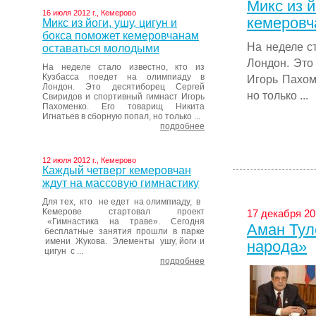
Микс из й
16 июля 2012 г., Кемерово
кемеровч
Микс из йоги, ушу, цигун и
бокса поможет кемеровчанам
На неделе ст
оставаться молодыми
Лондон. Это
На неделе стало известно, кто из
Кузбасса поедет на олимпиаду в
Игорь Пахом
Лондон. Это десятиборец Сергей
но только ...
Свиридов и спортивный гимнаст Игорь
Пахоменко. Его товарищ Никита
Игнатьев в сборную попал, но только ...
подробнее
12 июля 2012 г., Кемерово
Каждый четверг кемеровчан
ждут на массовую гимнастику
Для тех, кто не едет на олимпиаду, в
Кемерове стартовал проект
17 декабря 20
«Гимнастика на траве». Сегодня
Аман Тул
бесплатные занятия прошли в парке
имени Жукова. Элементы ушу, йоги и
народа»
цигун с ...
подробнее