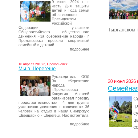
9 июня 2024 г. в
честь Дня защиты
детей и Года семьи
объявленного
Президентом
Российской
Федерации, участники
Тырганском п
Общероссийского общественного
движения «За сбережение народа» г.
Прокопьевска провели спортивный
семейный и детский ...
подробнее
10 апреля 2018 г., Прокопьевск
Мы в Шерегеше
Руководитель ООД
20 июня 2026 
За сбережение
народа
Семейная
г.Прокопьевска
Капустин Алексей
С
организовал поездку
продолжительностью 4 дня группы
г
участников движения в количестве 36
человек на отдых в нашу Сибирскую
с
Швейцарию - Шерегеш. Нас встретила
ц
...
подробнее
с