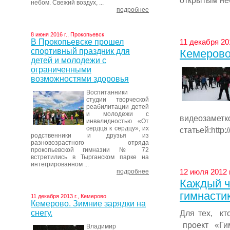
открытым неб
небом. Свежий воздух, ...
подробнее
8 июня 2016 г., Прокопьевск
В Прокопьевске прошел
11 декабря 20
спортивный праздник для
Кемерово.
детей и молодежи с
ограниченными
возможностями здоровья
Воспитанники
студии творческой
реабилитации детей
и молодежи с
видео
инвалидностью «От
сердца к сердцу», их
статьей:http:
родственники и друзья из
разновозрастного отряда
прокопьевской гимназии № 72
встретились в Тырганском парке на
интегрированном ...
12 июля 2012 
подробнее
Каждый ч
гимнасти
11 декабря 2013 г., Кемерово
Кемерово. Зимние зарядки на
снегу.
Для тех, к
проект «Ги
Владимир