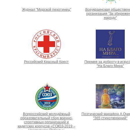
Журнал "Морской пехотинец"
Всеукраинская обществен
организация "За збереже
народу"
Российский Красный Крест
Премия за доброту в искус
"На Благо Мира"
Всероссийский молодёжный
Поэтический марафон А.Очи
образовательный сбор военно-
"365 стихотворений"
спортивных организаций и
кадетских корпусов «СОЮЗ-2019 –