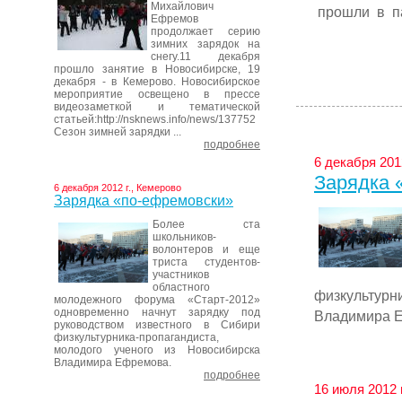
Михайлович
прошли в па
Ефремов
продолжает серию
зимних зарядок на
снегу.11 декабря
прошло занятие в Новосибирске, 19
декабря - в Кемерово. Новосибирское
мероприятие освещено в прессе
видеозаметкой и тематической
статьей:http://nsknews.info/news/137752
Сезон зимней зарядки ...
подробнее
6 декабря 201
Зарядка 
6 декабря 2012 г., Кемерово
Зарядка «по-ефремовски»
Более ста
школьников-
волонтеров и еще
триста студентов-
участников
областного
физкультурн
молодежного форума «Старт-2012»
одновременно начнут зарядку под
Владимира 
руководством известного в Сибири
физкультурника-пропагандиста,
молодого ученого из Новосибирска
Владимира Ефремова.
подробнее
16 июля 2012 