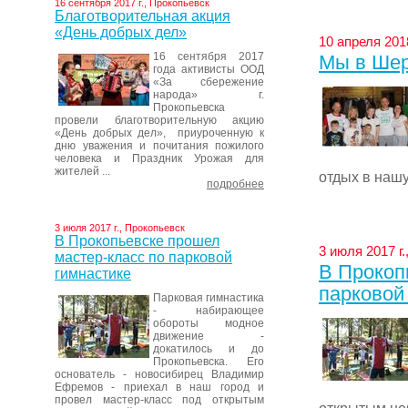
16 сентября 2017 г., Прокопьевск
Благотворительная акция
«День добрых дел»
10 апреля 201
16 сентября 2017
Мы в Ше
года активисты ООД
«За сбережение
народа» г.
Прокопьевска
провели благотворительную акцию
«День добрых дел», приуроченную к
дню уважения и почитания пожилого
человека и Праздник Урожая для
жителей ...
отдых в наш
подробнее
3 июля 2017 г., Прокопьевск
В Прокопьевске прошел
3 июля 2017 г
мастер-класс по парковой
В Прокоп
гимнастике
парковой
Парковая гимнастика
- набирающее
обороты модное
движение -
докатилось и до
Прокопьевска. Его
основатель - новосибирец Владимир
Ефремов - приехал в наш город и
провел мастер-класс под открытым