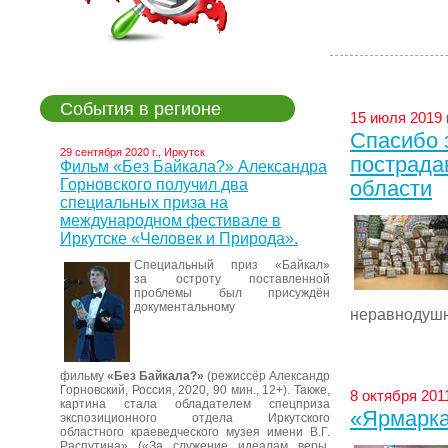
События в регионе
15 июля 2019 г
Спасибо 
29 сентября 2020 г., Иркутск
пострада
Фильм «Без Байкала?» Александра
Горновского получил два
области
специальных приза на
международном фестивале в
Иркутске «Человек и Природа».
Специальный приз «Байкал»
за остроту поставленной
проблемы был присуждён
документальному
неравнодушн
фильму
«Без Байкала?»
(режиссёр Александр
Горновский, Россия, 2020, 90 мин., 12+). Также,
8 октября 2011
картина стала обладателем спецприза
«Ярмарка 
экспозиционного отдела Иркутского
областного краеведческого музея имени В.Г.
Распутина» («За служение идеалам веры,