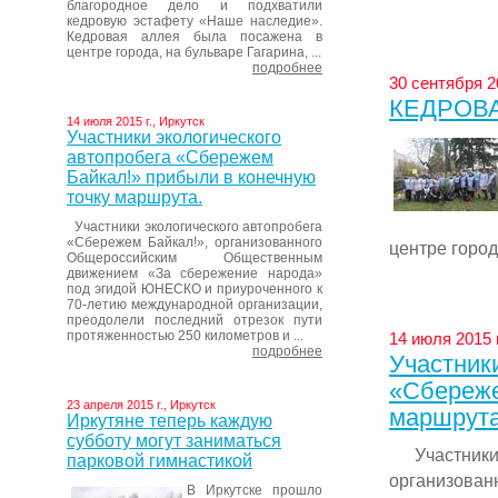
благородное дело и подхватили
кедровую эстафету «Наше наследие».
Кедровая аллея была посажена в
центре города, на бульваре Гагарина, ...
подробнее
30 сентября 20
КЕДРОВ
14 июля 2015 г., Иркутск
Участники экологического
автопробега «Сбережем
Байкал!» прибыли в конечную
точку маршрута.
Участники экологического автопробега
«Сбережем Байкал!», организованного
центре города
Общероссийским Общественным
движением «За сбережение народа»
под эгидой ЮНЕСКО и приуроченного к
70-летию международной организации,
преодолели последний отрезок пути
протяженностью 250 километров и ...
14 июля 2015 г
подробнее
Участник
«Сбереже
23 апреля 2015 г., Иркутск
маршрута
Иркутяне теперь каждую
субботу могут заниматься
Участники 
парковой гимнастикой
организова
В Иркутске прошло