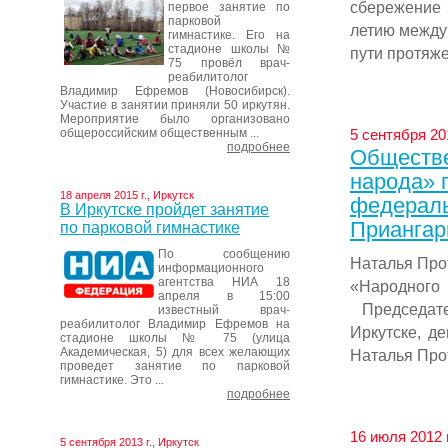
сбережение 
первое занятие по
парковой
летию между
гимнастике. Его на
стадионе школы №
пути протяже
75 провёл врач-
реабилитолог
Владимир Ефремов (Новосибирск).
Участие в занятии приняли 50 иркутян.
Мероприятие было организовано
общероссийским общественным ...
5 сентября 201
подробнее
Обществе
народа» 
18 апреля 2015 г., Иркутск
федераль
В Иркутске пройдет занятие
Приангар
по парковой гимнастике
По сообщению
Наталья Про
информационного
агентства НИА 18
«Народного
апреля в 15:00
Председате
известный врач-
реабилитолог Владимир Ефремов на
Иркутске, д
стадионе школы № 75 (улица
Академическая, 5) для всех желающих
Наталья Прот
проведет занятие по парковой
гимнастике. Это ...
подробнее
16 июля 2012 
5 сентября 2013 г., Иркутск