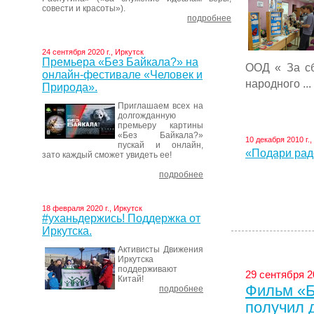
совести и красоты»).
подробнее
24 сентября 2020 г., Иркутск
Премьера «Без Байкала?» на
ООД « За с
онлайн-фестивале «Человек и
народного ...
Природа».
Приглашаем всех на
долгожданную
премьеру картины
«Без Байкала?»
10 декабря 2010 г.,
пускай и онлайн,
«Подари рад
зато каждый сможет увидеть ее!
подробнее
18 февраля 2020 г., Иркутск
#уханьдержись! Поддержка от
Иркутска.
Активисты Движения
Иркутска
поддерживают
29 сентября 20
Китай!
Фильм «Б
подробнее
получил 