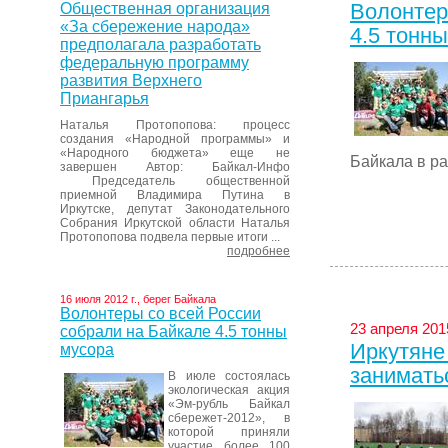
Волонтер
Общественная организация
«За сбережение народа»
4.5 тонн
предполагала разработать
федеральную программу
развития Верхнего
Приангарья
Наталья Протопопова: процесс
создания «Народной программы» и
«Народного бюджета» еще не
Байкала в ра
завершен Автор: Байкал-Инфо
Председатель общественной
приемной Владимира Путина в
Иркутске, депутат Законодательного
Собрания Иркутской области Наталья
Протопопова подвела первые итоги ...
подробнее
16 июля 2012 г., берег Байкала
Волонтеры со всей России
23 апреля 2015
собрали на Байкале 4.5 тонны
Иркутяне
мусора
занимать
В июле состоялась
экологическая акция
«Эм-рубль Байкал
сбережет-2012», в
которой приняли
участие более 100