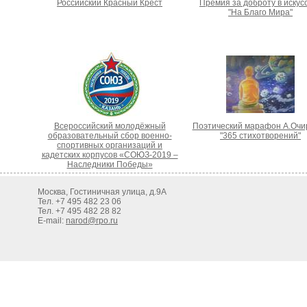
Российский Красный Крест
Премия за доброту в искус
"На Благо Мира"
Всероссийский молодёжный
Поэтический марафон А.Очи
образовательный сбор военно-
"365 стихотворений"
спортивных организаций и
кадетских корпусов «СОЮЗ-2019 –
Наследники Победы»
Москва, Гостиничная улица, д.9А
Тел. +7 495 482 23 06
Тел. +7 495 482 28 82
E-mail:
narod@rpo.ru