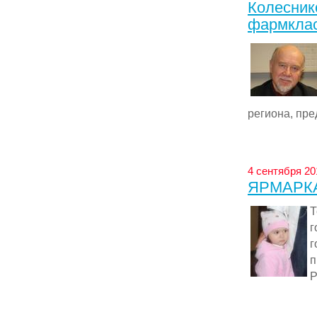
Колесник
фармкла
региона, пре
4 сентября 201
ЯРМАРК
Т
г
г
п
Р