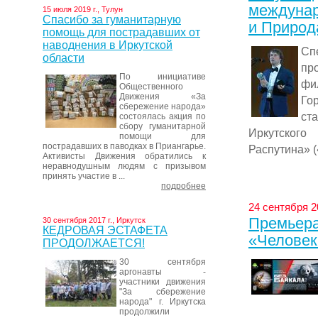
междунар
15 июля 2019 г., Тулун
Спасибо за гуманитарную
и Природ
помощь для пострадавших от
наводнения в Иркутской
Сп
области
пр
По инициативе
ф
Общественного
Движения «За
Гор
сбережение народа»
ст
состоялась акция по
сбору гуманитарной
Иркутского
помощи для
пострадавших в паводках в Приангарье.
Распутина» (
Активисты Движения обратились к
неравнодушным людям с призывом
принять участие в ...
подробнее
24 сентября 20
Премьера
30 сентября 2017 г., Иркутск
КЕДРОВАЯ ЭСТАФЕТА
«Человек
ПРОДОЛЖАЕТСЯ!
30 сентября
аргонавты -
участники движения
"За сбережение
народа" г. Иркутска
продолжили