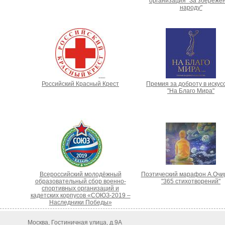
организация "За збереже
народу"
Российский Красный Крест
Премия за доброту в искус
"На Благо Мира"
Всероссийский молодёжный
Поэтический марафон А.Очи
образовательный сбор военно-
"365 стихотворений"
спортивных организаций и
кадетских корпусов «СОЮЗ-2019 –
Наследники Победы»
Москва, Гостиничная улица, д.9А