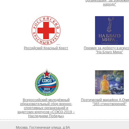
организация "За збереже
народу"
Российский Красный Крест
Премия за доброту в искус
"На Благо Мира"
Всероссийский молодёжный
Поэтический марафон А.Очи
образовательный сбор военно-
"365 стихотворений"
спортивных организаций и
кадетских корпусов «СОЮЗ-2019 –
Наследники Победы»
Москва, Гостиничная улица, д.9А