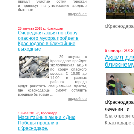
примут участие сотни горожан
и принесут на утилизацию вредные
бытовые ...
подробнее
г.Краснодара,
25 августа 2015 г., Краснодар
Очередная акция по сбору
опасного мусора пройдет в
Краснодаре в ближайшие
выходные
6 января 2013 
Акция дл
29 августа в
Краснодаре пройдет
ближнему
экологическая акция
по сбору опасного
мусора. С 10:00 до
14:00 в разных
районах города
будут работать специальные пункты,
где краснодарцы смогут оставить
вредные бытовые ...
подробнее
г.Краснода
лечении и 
19 мая 2015 г., Краснодар
благотвори
Масштабные акции к Дню
Краснодаре 
Победы прошли в
г.Краснодаре.