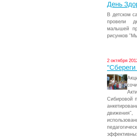
День Здор
В детском с
провели де
малышей пр
рисунков "Мы
2 октября 2012
"Сбереги 
Акц
соч
Акт
Сибировой п
анкетирован
движения"
использова
педагогиче
эффективных