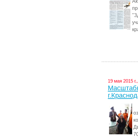
А
пр
"
уч
кр
19 мая 2015 г.
Масштабн
г.Краснод
А
о
к
Д
70