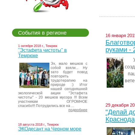
События в регионе
16 января 201
Благотво
1 октября 2018 г., Темрюк
руками - 
"Эстафета чистоты" в
Темрюке
Уже
Эх, мало мешков с
соз
собой взяли... Ну
зато будет повод
пац
повторить
вете
трудотерапию на
природе :) Итог
нашей сегодняшней
экологической акции "Эстафета
чистоты" - 20 мешков мусора !!! Всем
участникам ОГРОМНОЕ
29 декабря 20
спасибо!!! Потрудились все на ...
подробнее
"Делай до
Краснода
18 августа 2018 г., Темрюк
ЭКОдесант на Черном море