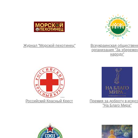
Журнал "Морской пехотинец"
Всеукраинская обществен
организация "За збереже
народу"
Российский Красный Крест
Премия за доброту в искус
"На Благо Мира"