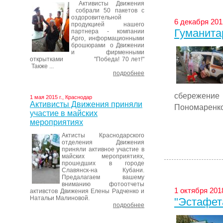
Активисты Движения
собрали 50 пакетов с
оздоровительной
6 декабря 201
продукцией нашего
Гуманита
партнера - компании
Арго, информационными
брошюрами о Движении
и фирменными
открытками "Победа! 70 лет!"
Также ...
подробнее
сбережение
1 мая 2015 г., Краснодар
Активисты Движения приняли
Пономаренко 
участие в майских
мероприятиях
Актисты Краснодарского
отделения Движения
приняли активное участие в
майских мероприятиях,
прошедших в городе
Славянск-на Кубани.
Предалагаем вашему
вниманию фотоотчеты
1 октября 2018
активстов Движения Елены Радченко и
Натальи Малиновой.
"Эстафет
подробнее