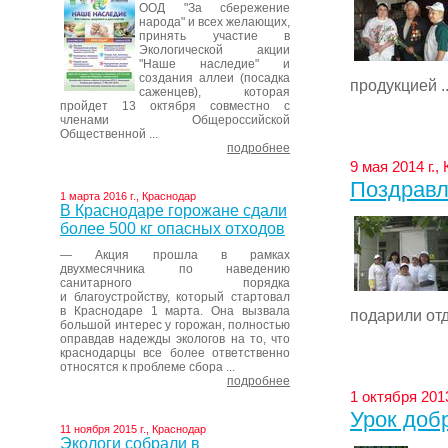
ООД "За сбережение
народа" и всех желающих,
принять участие в
Экологической акции
"Наше наследие" и
создания аллеи (посадка
продукцией ..
саженцев), которая
пройдет 13 октября совместно с
членами Общероссийской
Общественной ...
подробнее
9 мая 2014 г.,
Поздравл
1 марта 2016 г., Краснодар
В Краснодаре горожане сдали
более 500 кг опасных отходов
— Акция прошла в рамках
двухмесячника по наведению
санитарного порядка
и благоустройству, который стартовал
в Краснодаре 1 марта. Она вызвала
подарили от
большой интерес у горожан, полностью
оправдав надежды экологов на то, что
краснодарцы все более ответственно
относятся к проблеме сбора ...
подробнее
1 октября 2013
Урок доб
11 ноября 2015 г., Краснодар
Экологи собрали в