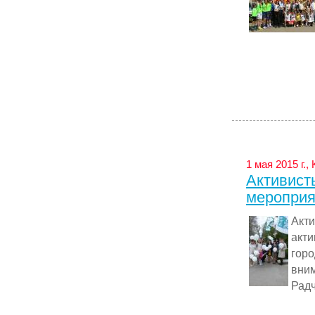
1 мая 2015 г.,
Активист
мероприя
Акт
акт
гор
вни
Радч