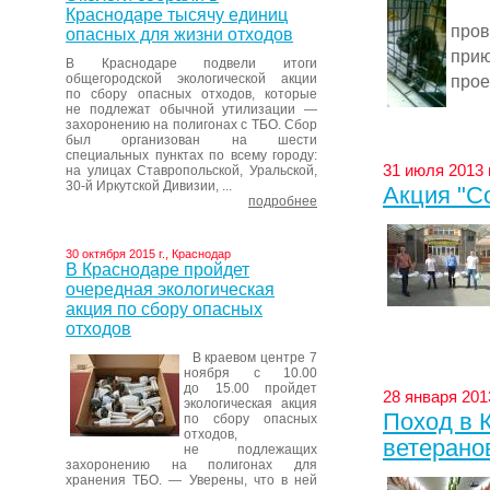
На 
Краснодаре тысячу единиц
пров
опасных для жизни отходов
при
В Краснодаре подвели итоги
общегородской экологической акции
прое
по сбору опасных отходов, которые
не подлежат обычной утилизации —
захоронению на полигонах с ТБО. Сбор
был организован на шести
специальных пунктах по всему городу:
31 июля 2013 
на улицах Ставропольской, Уральской,
30-й Иркутской Дивизии, ...
Акция "С
подробнее
30 октября 2015 г., Краснодар
В Краснодаре пройдет
очередная экологическая
акция по сбору опасных
отходов
В краевом центре 7
ноября с 10.00
до 15.00 пройдет
28 января 201
экологическая акция
Поход в 
по сбору опасных
отходов,
ветерано
не подлежащих
захоронению на полигонах для
хранения ТБО. — Уверены, что в ней