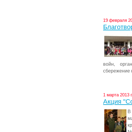
19 февраля 20
Благотво
войн, орга
сбережение н
1 марта 2013 г
Акция "С
В
м
к
№