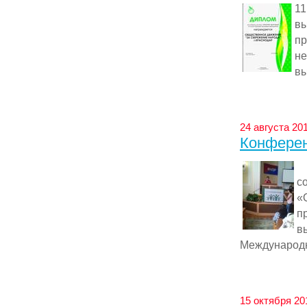
11
вы
п
не
вы
24 августа 201
Конферен
2
с
«
п
в
Международн
15 октября 201