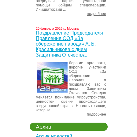
очередная партия гуманитарной
помощи бойцам спецоперации.
Инициаторами ...
подробнее
20 февраля 2026 г., Москва
Поздравление Председателя
Правления ООД «За
сбережение народа» А. Б.
Красильникова с днем
Защитника Отечества.
Дорогие аргонавты,
дорогие участники
ООД «За
сбережение
Народа», я
поздравляю вас с
днем Защитника
Отечества. Сегодня
меняется понимание мироустройства,
ценностей, оценки происходящего
вокруг нашей страны. Но есть те люди,
которые ...
подробнее
Архив
Архив новостей