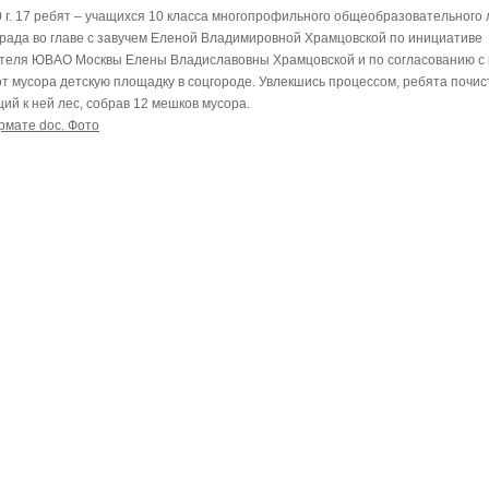
0 г. 17 ребят – учащихся 10 класса многопрофильного общеобразовательного л
рада во главе с завучем Еленой Владимировной Храмцовской по инициативе
теля ЮВАО Москвы Елены Владиславовны Храмцовской и по согласованию с
от мусора детскую площадку в соцгороде. Увлекшись процессом, ребята почис
ий к ней лес, собрав 12 мешков мусора.
рмате doc. Фото