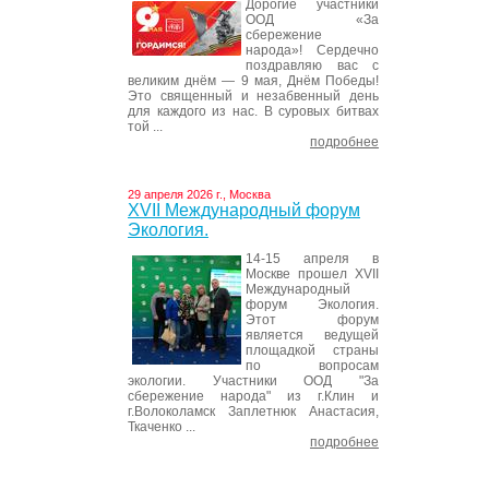
Дорогие участники
ООД «За
сбережение
народа»! Сердечно
поздравляю вас с
великим днём — 9 мая, Днём Победы!
Это священный и незабвенный день
для каждого из нас. В суровых битвах
той ...
подробнее
29 апреля 2026 г., Москва
XVII Международный форум
Экология.
14-15 апреля в
Москве прошел XVII
Международный
форум Экология.
Этот форум
является ведущей
площадкой страны
по вопросам
экологии. Участники ООД "За
сбережение народа" из г.Клин и
г.Волоколамск Заплетнюк Анастасия,
Ткаченко ...
подробнее