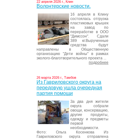
22 апреля 2026 г., Клин
Волонтерские новости.
16 апреля в Клину
состоялась отгрузка
пластиковых крышек
на завод по
переработке в ООО
"Димссон". Сдали
389 кг.Вырученные
средства будут
направлены в Общественную
организацию "Дети войны" в рамках
эколого-благотворительного проекта ...
подробнее
26 марта 2026 г., Тамбов
Из Гавриловского округа на
передовую ушла очередная
партия помощи
За два дня жители
округа собрали
овощи, консервацию,
другие продукты,
одежду и предметы
первой
необходимости.
Фото: Ольга Косенкова Из
Гавриловского округа отправлена