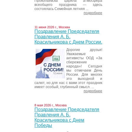
Прокопьевска царила атмосфера
всеобщего праздника — здесь
состоялась Семейная летняя ...
подробнее
11 июня 2026 г., Москва
Поздравление Председателя
Правления А. Б.
Красильникова с Днем России.
Дорогие друзья!
Уважаемые
активисты ООД «За
сбережение
народа»! Сегодня
мы отмечаем День
России. Для многих
это выходной и
салют, но для нас с вами этот праздник
имеет особый, глубинный смысл. ...
подробнее
8 мая 2026 г., Москва
Поздравление Председателя
Правления А. Б.
Красильникова с Днем
Победы