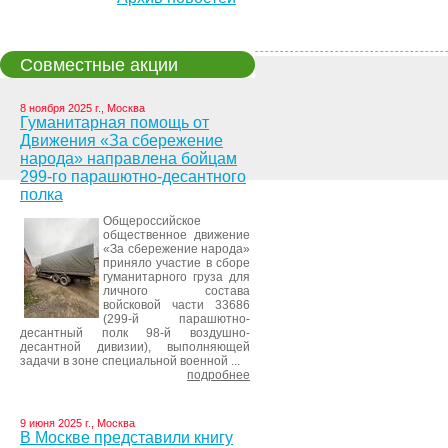
Совместные акции
8 ноября 2025 г., Москва
Гуманитарная помощь от
Движения «За сбережение
народа» направлена бойцам
299-го парашютно-десантного
полка
Общероссийское
общественное движение
«За сбережение народа»
приняло участие в сборе
гуманитарного груза для
личного состава
войсковой части 33686
(299-й парашютно-
десантный полк 98-й воздушно-
десантной дивизии), выполняющей
задачи в зоне специальной военной ...
подробнее
9 июня 2025 г., Москва
В Москве представили книгу