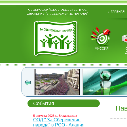
ГЛАВНАЯ
МИССИЯ
События
Нав
5 августа 2026 г., Владикавказ
ООД " За Сбережение
народа" в РСО - Алания.