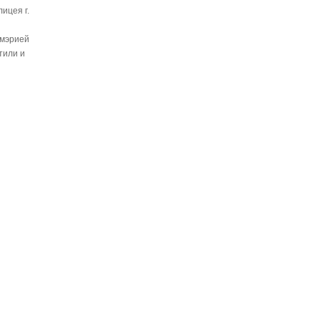
ицея г.
 мэрией
тили и