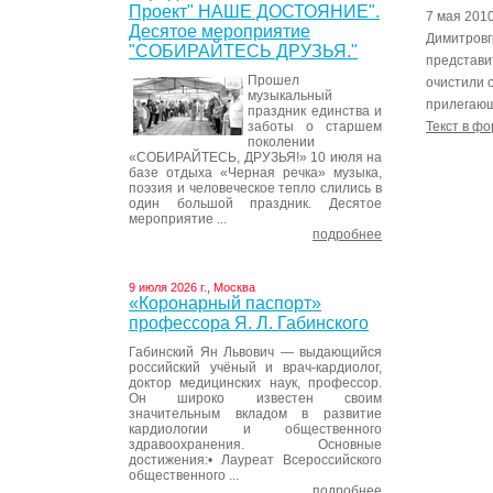
Проект" НАШЕ ДОСТОЯНИЕ".
7 мая 201
Десятое мероприятие
Димитровг
"СОБИРАЙТЕСЬ ДРУЗЬЯ."
представи
Прошел
очистили 
музыкальный
прилегающ
праздник единства и
заботы о старшем
Текст в фо
поколении
«СОБИРАЙТЕСЬ, ДРУЗЬЯ!» 10 июля на
базе отдыха «Черная речка» музыка,
поэзия и человеческое тепло слились в
один большой праздник. Десятое
мероприятие ...
подробнее
9 июля 2026 г., Москва
«Коронарный паспорт»
профессора Я. Л. Габинского
Габинский Ян Львович — выдающийся
российский учёный и врач-кардиолог,
доктор медицинских наук, профессор.
Он широко известен своим
значительным вкладом в развитие
кардиологии и общественного
здравоохранения. Основные
достижения:• Лауреат Всероссийского
общественного ...
подробнее