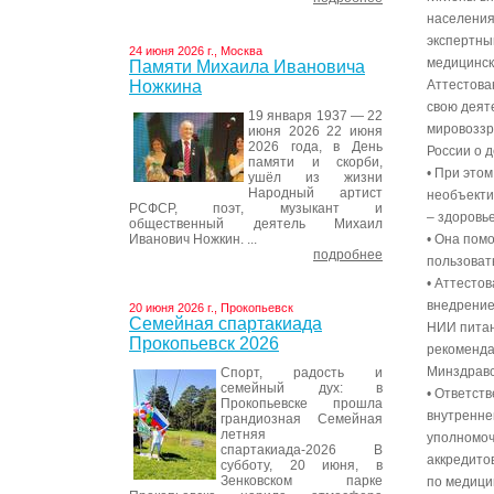
населения
экспертны
24 июня 2026 г., Москва
медицинск
Памяти Михаила Ивановича
Ножкина
Аттестова
свою деят
19 января 1937 — 22
мировоззр
июня 2026 22 июня
2026 года, в День
России о 
памяти и скорби,
• При это
ушёл из жизни
Народный артист
необъекти
РСФСР, поэт, музыкант и
– здоровь
общественный деятель Михаил
Иванович Ножкин. ...
• Она помо
подробнее
пользоват
• Аттесто
внедрение
20 июня 2026 г., Прокопьевск
Семейная спартакиада
НИИ питан
Прокопьевск 2026
рекоменда
Минздравс
Спорт, радость и
семейный дух: в
• Ответст
Прокопьевске прошла
внутренне
грандиозная Семейная
летняя
уполномоч
спартакиада-2026 В
аккредито
субботу, 20 июня, в
Зенковском парке
по медици