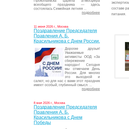
Прокопьевска царила атмосфера
экспертиз
всеобщего праздника — здесь
составе р
состоялась Семейная летняя ...
подробнее
питания.
11 июня 2026 г., Москва
Поздравление Председателя
Правления А. Б.
Красильникова с Днем России.
Дорогие друзья!
Уважаемые
активисты ООД «За
сбережение
народа»! Сегодня
мы отмечаем День
России. Для многих
это выходной и
салют, но для нас с вами этот праздник
имеет особый, глубинный смысл. ...
подробнее
8 мая 2026 г., Москва
Поздравление Председателя
Правления А. Б.
Красильникова с Днем
Победы