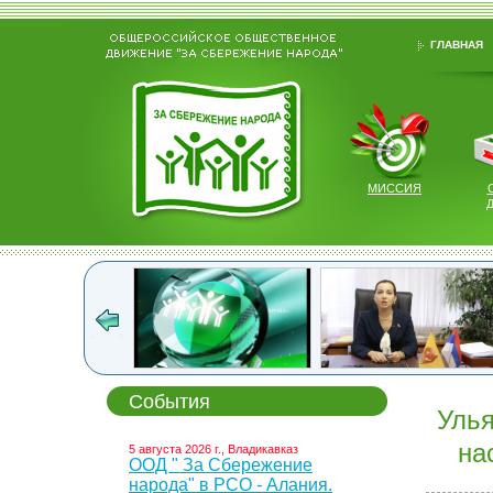
ГЛАВНАЯ
МИССИЯ
События
Улья
на
5 августа 2026 г., Владикавказ
ООД " За Сбережение
народа" в РСО - Алания.