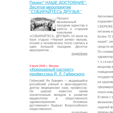
Проект" НАШЕ ДОСТОЯНИЕ".
Десятое мероприятие
"СОБИРАЙТЕСЬ ДРУЗЬЯ."
Автономна
Прошел
оздоровит
музыкальный
праздник единства и
СБЕРЕЖЕНИ
заботы о старшем
питанию и
поколении
«СОБИРАЙТЕСЬ, ДРУЗЬЯ!» 10 июля на
Более 70 
базе отдыха «Черная речка» музыка,
нации", с
поэзия и человеческое тепло слились в
один большой праздник. Десятое
средств ги
мероприятие ...
По словам
подробнее
здравоохр
т. п.) в 
9 июля 2026 г., Москва
мощному в
«Коронарный паспорт»
поведения
профессора Я. Л. Габинского
государст
Габинский Ян Львович — выдающийся
на здоров
российский учёный и врач-кардиолог,
сформиров
доктор медицинских наук, профессор.
Он широко известен своим
поиск нов
значительным вкладом в развитие
В связи с
кардиологии и общественного
здравоохранения. Основные
механизм 
достижения:• Лауреат Всероссийского
задачей ф
общественного ...
гигиены в
подробнее