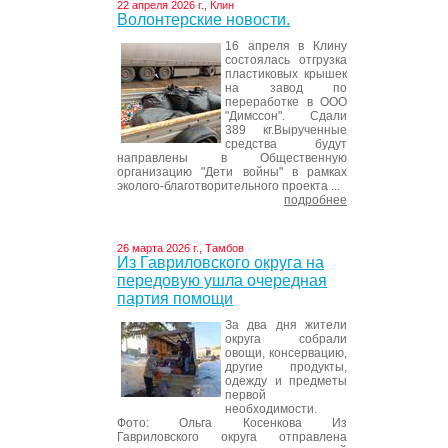
22 апреля 2026 г., Клин
Волонтерские новости.
16 апреля в Клину
состоялась отгрузка
пластиковых крышек
на завод по
переработке в ООО
"Димссон". Сдали
389 кг.Вырученные
средства будут
направлены в Общественную
организацию "Дети войны" в рамках
эколого-благотворительного проекта ...
подробнее
26 марта 2026 г., Тамбов
Из Гавриловского округа на
передовую ушла очередная
партия помощи
За два дня жители
округа собрали
овощи, консервацию,
другие продукты,
одежду и предметы
первой
необходимости.
Фото: Ольга Косенкова Из
Гавриловского округа отправлена