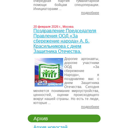
очередная партия гуманитарной
помощи бойцам спецоперации.
Инициаторами ...
подробнее
20 февраля 2026 г., Москва
Поздравление Председателя
Правления ООД «За
сбережение народа» А. Б.
Красильникова с днем
Защитника Отечества.
Дорогие аргонавты,
дорогие участники
ООД «За
сбережение
Народа», я
поздравляю вас с
днем Защитника
Отечества. Сегодня
меняется понимание мироустройства,
ценностей, оценки происходящего
вокруг нашей страны. Но есть те люди,
которые ...
подробнее
Архив
Архив новостей