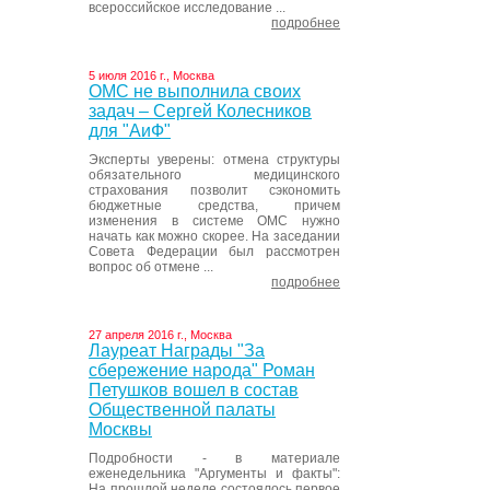
всероссийское исследование ...
подробнее
5 июля 2016 г., Москва
ОМС не выполнила своих
задач – Сергей Колесников
для "АиФ"
Эксперты уверены: отмена структуры
обязательного медицинского
страхования позволит сэкономить
бюджетные средства, причем
изменения в системе ОМС нужно
начать как можно скорее. На заседании
Совета Федерации был рассмотрен
вопрос об отмене ...
подробнее
27 апреля 2016 г., Москва
Лауреат Награды "За
сбережение народа" Роман
Петушков вошел в состав
Общественной палаты
Москвы
Подробности - в материале
еженедельника "Аргументы и факты":
На прошлой неделе состоялось первое