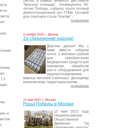
(WOW) в рамках книжного фестиваля
"Красная площадь", посвященное 80-
бота
летию Победы, собрало почти полный
м по
демонстрационный зал ГУМа. Основой
омств.
для спектакля стала "Клятва" ...
подробнее
яют
онов
2 ноября 2022 г., Донецк
Za сбережение народа!
Дорогие друзья! Мы с
вами вместе собрали
итание
почти 1 миллион рублей
для приобретения
медицинских средств для
перевязки, обработки
лучию.
ран и оборудования для
ают
эндопротезирования
мирных жителей и военных Донецкому
 ГУ
клиническому территориальному ...
ющих
подробнее
21 мая 2021 г., Москва
ены
Роща Победы в Москве
13 мая 2021 года
ии» и
Общероссийское
оветом
Общественное
Движение "За
и
сбережение народа"