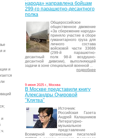
народа» направлена бойцам
299-го парашютно-десантного
полка
Общероссийское
общественное движение
«За сбережение народа»
приняло участие в сборе
гуманитарного груза для
личного состава
вье
войсковой части 33686
я и
(299-й парашютно-
десантный полк 98-й воздушно-
десантной дивизии), выполняющей
задачи в зоне специальной военной ...
ации и
подробнее
ргается
ели
9 июня 2025 г., Москва
В Москве представили книгу
иваций
Александры Очировой
"Клятва"
ся;
Источник:
Российская Газета
Андрей Калашников
 и
Литературно-
й
музыкальное
представление
.ч.
Всемирной организации писателей