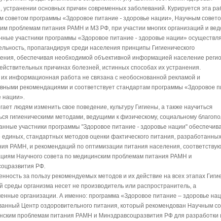
, устранении основных причин современных заболеваний. Курируется эта ра
м советом программы «Здоровое питание - здоровье нации», Научным совето
им проблемам питания РАМН и МЗ РФ, при участии многих организаций и вед
нные участники программы «Здоровое питание - здоровье нации» осуществл
ельность, пропагандируя среди населения принципы Гигиенического
ения, обеспечивая необходимой объективной информацией население реги
действительных причинах болезней, истинных способах их устранения.
м их информационная работа не связана с необоснованной рекламой и
вными рекомендациями и соответствует стандартам программы «Здоровое п
е нации».
гает людям изменить свое поведение, культуру Гигиены, а также научиться
ься гигиеническими методами, ведущими к физическому, социальному благопо
ванные участники программы "Здоровое питание - здоровье нации" обеспечив
 единых, стандартных методов оценки фактического питания, разработанных
ия РАМН, и рекомендаций по оптимизации питания населения, соответству
циям Научного совета по медицинским проблемам питания РАМН и
оцразвития РФ.
венность за пользу рекомендуемых методов и их действие на всех этапах Гиги
й среды организма несет не производитель или распространитель, а
енные организации. А именно: программа «Здоровое питание – здоровье нац
ванный Центр оздоровительного питания, который рекомендован Научным с
нским проблемам питания РАМН и Минздравсоцразвития РФ для разработки 