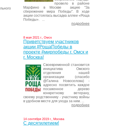
провело в районе
Марфино в Москве акцию "За
ельного
сбережение мира Победы". В ходе
акции состоялась высадка аллеи «Роща
Победы». ...
подробнее
8 мая 2021 г., Омск
Приветствуем участников
акции #РощаПобеды в
проекте #мирпобеды г. Омск и
г. Москва!
Своевременной становится
инициатива Омского
отделения нашей
организации (спасибо
@Галина Новоселова) -
адресно посвятить каждое
посаженное дерево
конкретному ветерану,
своему родственнику - участнику войны
в удобном месте для ухода за ним. ...
подробнее
14 сентября 2019 г., Москва
С десятилетием!