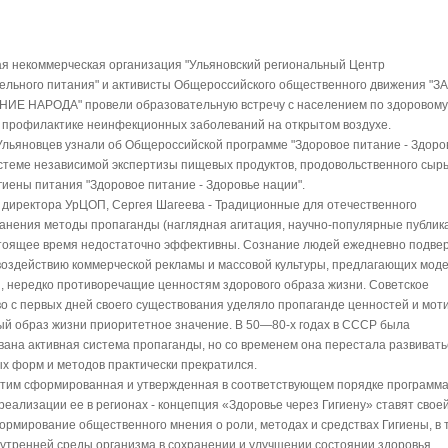
я некоммерческая организация "Ульяновский региональный Центр
ельного питания" и активисты Общероссийского общественного движения "ЗА
Е НАРОДА" провели образовательную встречу с населением по здоровому
 профилактике неинфекционных заболеваний на открытом воздухе.
Ульяновцев узнали об Общероссийской программе "Здоровое питание - Здоро
истеме независимой экспертизы пищевых продуктов, продовольственного сырь
гиены питания "Здоровое питание - Здоровье нации".
 директора УрЦОП, Сергея Шагеева - Традиционные для отечественного
анения методы пропаганды (наглядная агитация, научно-популярные публик
настоящее время недостаточно эффективны. Сознание людей ежедневно подве
оздействию коммерческой рекламы и массовой культуры, предлагающих мод
, нередко противоречащие ценностям здорового образа жизни. Советское
во с первых дней своего существования уделяло пропаганде ценностей и мот
ый образ жизни приоритетное значение. В 50—80-х годах в СССР была
ана активная система пропаганды, но со временем она перестала развивать
ых форм и методов практически прекратился.
 этим сформированная и утвержденная в соответствующем порядке программа
реализации ее в регионах - концепция «Здоровье через Гигиену» ставят свое
ормирование общественного мнения о роли, методах и средствах Гигиены, в т
нутренней среды организма в сохранении и улучшении состоянии здоровья