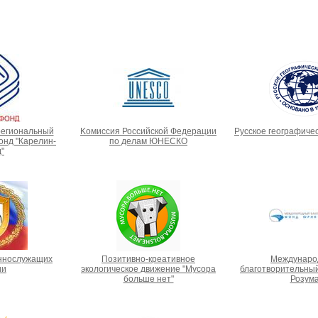
региональный
Kомиссия Российской Федерации
Русское географиче
нд "Карелин-
по делам ЮНЕСКО
"
ннослужащих
Позитивно-креативное
Междунаро
ии
экологическое движение "Мусора
благотворительны
больше нет"
Розум