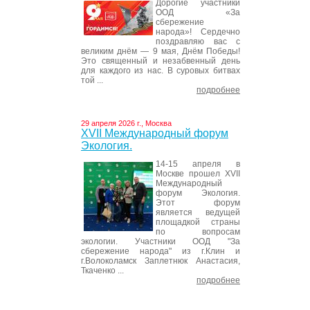
Дорогие участники
ООД «За
сбережение
народа»! Сердечно
поздравляю вас с
великим днём — 9 мая, Днём Победы!
Это священный и незабвенный день
для каждого из нас. В суровых битвах
той ...
подробнее
29 апреля 2026 г., Москва
XVII Международный форум
Экология.
14-15 апреля в
Москве прошел XVII
Международный
форум Экология.
Этот форум
является ведущей
площадкой страны
по вопросам
экологии. Участники ООД "За
сбережение народа" из г.Клин и
г.Волоколамск Заплетнюк Анастасия,
Ткаченко ...
подробнее