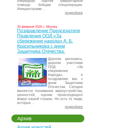
очередная партия гуманитарной
помощи бойцам спецоперации.
Инициаторами ...
подробнее
20 февраля 2026 г., Москва
Поздравление Председателя
Правления ООД «За
сбережение народа» А. Б.
Красильникова с днем
Защитника Отечества.
Дорогие аргонавты,
дорогие участники
ООД «За
сбережение
Народа», я
поздравляю вас с
днем Защитника
Отечества. Сегодня
меняется понимание мироустройства,
ценностей, оценки происходящего
вокруг нашей страны. Но есть те люди,
которые ...
подробнее
Архив
Архив новостей