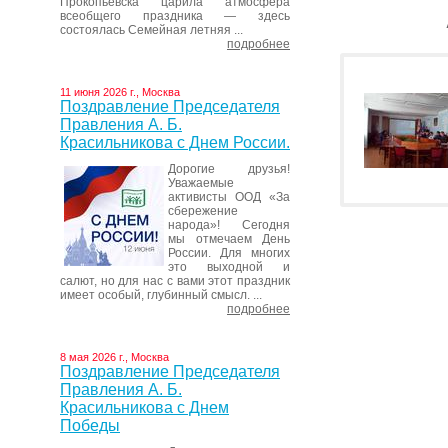
Прокопьевска царила атмосфера
всеобщего праздника — здесь
состоялась Семейная летняя ...
подробнее
11 июня 2026 г., Москва
Поздравление Председателя
Правления А. Б.
Красильникова с Днем России.
Дорогие друзья!
Уважаемые
активисты ООД «За
сбережение
народа»! Сегодня
мы отмечаем День
России. Для многих
это выходной и
салют, но для нас с вами этот праздник
имеет особый, глубинный смысл. ...
подробнее
8 мая 2026 г., Москва
Поздравление Председателя
Правления А. Б.
Красильникова с Днем
Победы