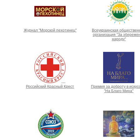
Журнал "Морской пехотинец"
Всеукраинская обществен
организация "За збереже
народу"
Российский Красный Крест
Премия за доброту в искус
"На Благо Мира"