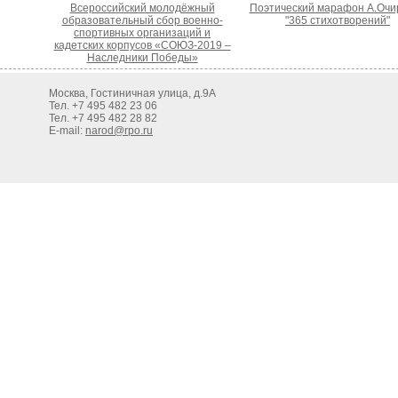
Всероссийский молодёжный
Поэтический марафон А.Очи
образовательный сбор военно-
"365 стихотворений"
спортивных организаций и
кадетских корпусов «СОЮЗ-2019 –
Наследники Победы»
Москва, Гостиничная улица, д.9А
Тел. +7 495 482 23 06
Тел. +7 495 482 28 82
E-mail:
narod@rpo.ru