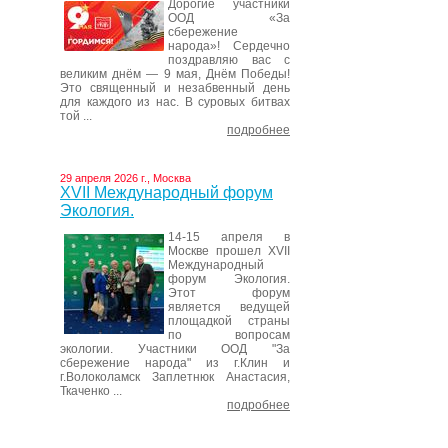
Дорогие участники
ООД «За
сбережение
народа»! Сердечно
поздравляю вас с
великим днём — 9 мая, Днём Победы!
Это священный и незабвенный день
для каждого из нас. В суровых битвах
той ...
подробнее
29 апреля 2026 г., Москва
XVII Международный форум
Экология.
14-15 апреля в
Москве прошел XVII
Международный
форум Экология.
Этот форум
является ведущей
площадкой страны
по вопросам
экологии. Участники ООД "За
сбережение народа" из г.Клин и
г.Волоколамск Заплетнюк Анастасия,
Ткаченко ...
подробнее