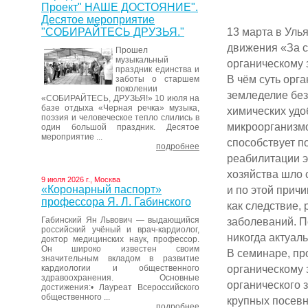
Проект" НАШЕ ДОСТОЯНИЕ".
Десятое мероприятие
13 марта в Уль
"СОБИРАЙТЕСЬ ДРУЗЬЯ."
движения «За с
Прошел
музыкальный
органическому
праздник единства и
В чём суть орг
заботы о старшем
поколении
земледелие без
«СОБИРАЙТЕСЬ, ДРУЗЬЯ!» 10 июля на
базе отдыха «Черная речка» музыка,
химических удо
поэзия и человеческое тепло слились в
микроорганизмо
один большой праздник. Десятое
мероприятие ...
способствует п
подробнее
реабилитации э
хозяйства шло 
9 июля 2026 г., Москва
«Коронарный паспорт»
и по этой прич
профессора Я. Л. Габинского
как следствие, 
Габинский Ян Львович — выдающийся
заболеваний. П
российский учёный и врач-кардиолог,
никогда актуаль
доктор медицинских наук, профессор.
Он широко известен своим
В семинаре, пр
значительным вкладом в развитие
органическому 
кардиологии и общественного
здравоохранения. Основные
органического 
достижения:• Лауреат Всероссийского
общественного ...
крупных посевн
подробнее