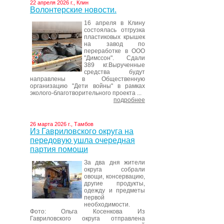
22 апреля 2026 г., Клин
Волонтерские новости.
16 апреля в Клину
состоялась отгрузка
пластиковых крышек
на завод по
переработке в ООО
"Димссон". Сдали
389 кг.Вырученные
средства будут
направлены в Общественную
организацию "Дети войны" в рамках
эколого-благотворительного проекта ...
подробнее
26 марта 2026 г., Тамбов
Из Гавриловского округа на
передовую ушла очередная
партия помощи
За два дня жители
округа собрали
овощи, консервацию,
другие продукты,
одежду и предметы
первой
необходимости.
Фото: Ольга Косенкова Из
Гавриловского округа отправлена