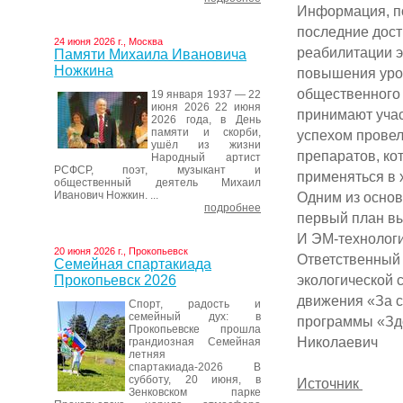
Информация, по
последние дост
24 июня 2026 г., Москва
реабилитации э
Памяти Михаила Ивановича
Ножкина
повышения урож
общественного 
19 января 1937 — 22
июня 2026 22 июня
принимают учас
2026 года, в День
памяти и скорби,
успехом провел
ушёл из жизни
препаратов, ко
Народный артист
РСФСР, поэт, музыкант и
применяться в 
общественный деятель Михаил
Иванович Ножкин. ...
Одним из основ
подробнее
первый план вы
И ЭМ-технологи
20 июня 2026 г., Прокопьевск
Ответственный
Семейная спартакиада
экологической 
Прокопьевск 2026
движения «За с
Спорт, радость и
семейный дух: в
программы «Зд
Прокопьевске прошла
Николаевич
грандиозная Семейная
летняя
спартакиада-2026 В
субботу, 20 июня, в
Источник
Зенковском парке